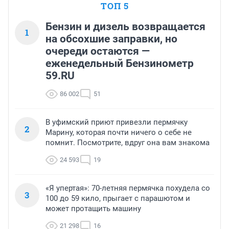
ТОП 5
Бензин и дизель возвращается
1
на обсохшие заправки, но
очереди остаются —
еженедельный Бензинометр
59.RU
86 002
51
В уфимский приют привезли пермячку
2
Марину, которая почти ничего о себе не
помнит. Посмотрите, вдруг она вам знакома
24 593
19
«Я упертая»: 70-летняя пермячка похудела со
3
100 до 59 кило, прыгает с парашютом и
может протащить машину
21 298
16