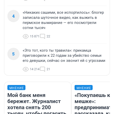
«Никаких сашими, все испортилось»: блогер
4
записала шуточное видео, как выжить в
пермское вымирание — его посмотрели
сотни тысяч
15 871
22
«Это тот, кого ты травила»: прикамца
5
приговорили к 22 годам за убийство семьи
его девушки, сейчас он звонит ей с угрозами
14 214
21
МНЕНИЕ
МНЕНИЕ
Мой банк меня
«Покупаешь ко
бережет. Журналист
мешке»:
хотела снять 200
предпринимат
тысяч, чтобы погасить
рассказала, как