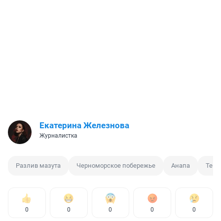
Екатерина Железнова
Журналистка
Разлив мазута
Черноморское побережье
Анапа
Темр
0
0
0
0
0