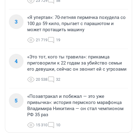
23 729
58
«Я упертая»: 70-летняя пермячка похудела со
3
100 до 59 кило, прыгает с парашютом и
может протащить машину
21 719
19
«Это тот, кого ты травила»: прикамца
4
приговорили к 22 годам за убийство семьи
его девушки, сейчас он звонит ей с угрозами
20 538
32
«Позавтракал и побежал — это уже
5
привычка»: история пермского марафонца
Владимира Никитина — он стал чемпионом
РФ 35 раз
15 310
10