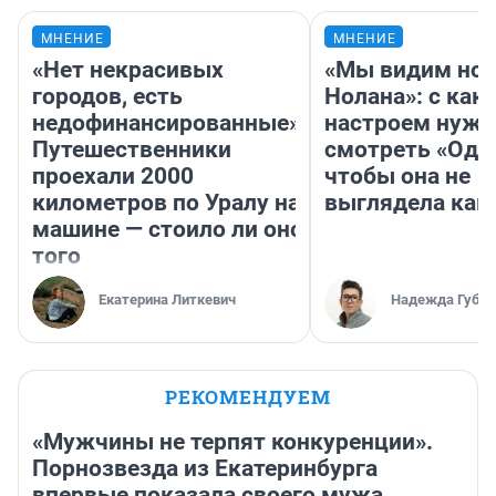
МНЕНИЕ
МНЕНИЕ
«Нет некрасивых
«Мы видим нов
городов, есть
Нолана»: с как
недофинансированные».
настроем нужн
Путешественники
смотреть «Оди
проехали 2000
чтобы она не
километров по Уралу на
выглядела как
машине — стоило ли оно
того
Екатерина Литкевич
Надежда Губар
РЕКОМЕНДУЕМ
«Мужчины не терпят конкуренции».
Порнозвезда из Екатеринбурга
впервые показала своего мужа