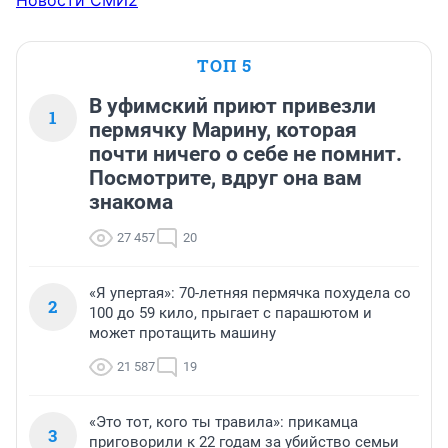
Новости СМИ2
ТОП 5
В уфимский приют привезли
1
пермячку Марину, которая
почти ничего о себе не помнит.
Посмотрите, вдруг она вам
знакома
27 457
20
«Я упертая»: 70-летняя пермячка похудела со
2
100 до 59 кило, прыгает с парашютом и
может протащить машину
21 587
19
«Это тот, кого ты травила»: прикамца
3
приговорили к 22 годам за убийство семьи