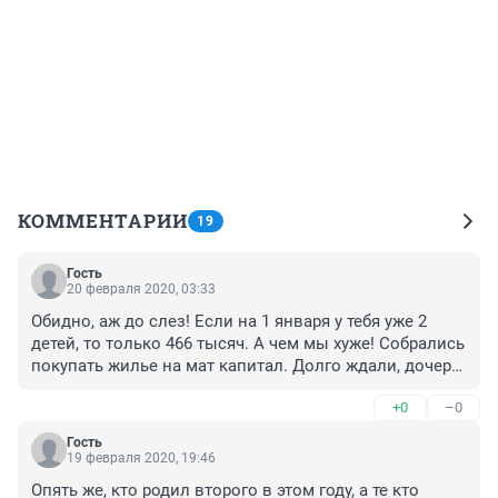
КОММЕНТАРИИ
19
Гость
20 февраля 2020, 03:33
Обидно, аж до слез! Если на 1 января у тебя уже 2 
детей, то только 466 тысяч. А чем мы хуже! Собрались 
покупать жилье на мат капитал. Долго ждали, дочери 
уже 8 лет. Решились и покупать будем меньше чем 
+0
–0
хотелось бы. 150 тыс это ведь не маленькая сумма. 
Поднимать так всем, а не только тем кто родил или 
Гость
усыновил в 2020!
19 февраля 2020, 19:46
Опять же, кто родил второго в этом году, а те кто 