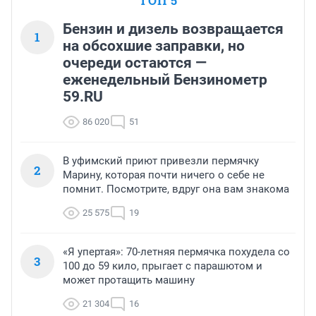
ТОП 5
Бензин и дизель возвращается
1
на обсохшие заправки, но
очереди остаются —
еженедельный Бензинометр
59.RU
86 020
51
В уфимский приют привезли пермячку
2
Марину, которая почти ничего о себе не
помнит. Посмотрите, вдруг она вам знакома
25 575
19
«Я упертая»: 70-летняя пермячка похудела со
3
100 до 59 кило, прыгает с парашютом и
может протащить машину
21 304
16