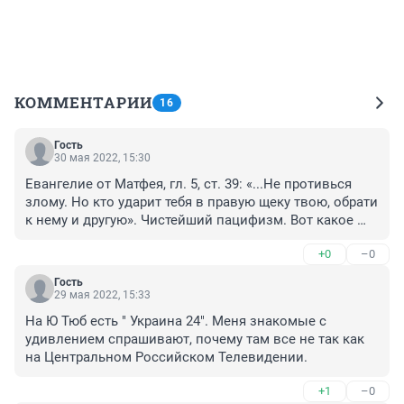
КОММЕНТАРИИ
16
Гость
30 мая 2022, 15:30
Евангелие от Матфея, гл. 5, ст. 39: «...Не противься 
злому. Но кто ударит тебя в правую щеку твою, обрати 
к нему и другую». Чистейший пацифизм. Вот какое 
отношение к этому имеет Гундяев и то, что он 
+0
–0
называет православной церковью?
Гость
29 мая 2022, 15:33
На Ю Тюб есть " Украина 24". Меня знакомые с 
удивлением спрашивают, почему там все не так как 
на Центральном Российском Телевидении.
+1
–0