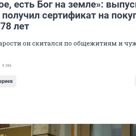
е, есть Бог на земле»: выпу
 получил сертификат на поку
78 лет
тарости он скитался по общежитиям и ч
4 386
ариев