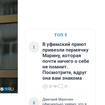
ТОП 5
В уфимский приют
1
привезли пермячку
Марину, которая
почти ничего о себе
не помнит.
Посмотрите, вдруг
она вам знакома
27 761
21
Дмитрий Махонин
2
официально заявил, что в