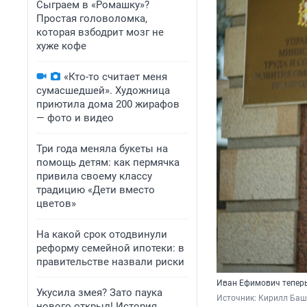
Сыграем в «Ромашку»?
Простая головоломка,
которая взбодрит мозг не
хуже кофе
«Кто-то считает меня
сумасшедшей». Художница
приютила дома 200 жирафов
— фото и видео
Три года меняла букеты на
помощь детям: как пермячка
привила своему классу
традицию «Дети вместо
цветов»
На какой срок отодвинули
реформу семейной ипотеки: в
правительстве назвали риски
Иван Ефимович теперь
Укусила змея? Зато паука
Источник: 
Кирилл Баш
нового открыл! История