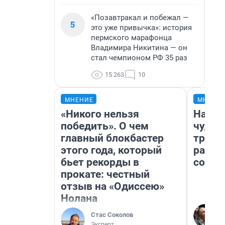
«Позавтракал и побежал —
5
это уже привычка»: история
пермского марафонца
Владимира Никитина — он
стал чемпионом РФ 35 раз
15 263
10
МНЕНИЕ
МНЕНИ
«Никого нельзя
Насле
победить». О чем
чудом
главный блокбастер
транс
этого года, который
разне
бьет рекорды в
совет
прокате: честный
отзыв на «Одиссею»
Нолана
Стас Соколов
Эксперт