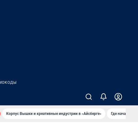
МОКОДЫ
Корпус Вышки и креативные индустрии в «Айсберге»
Где начать но