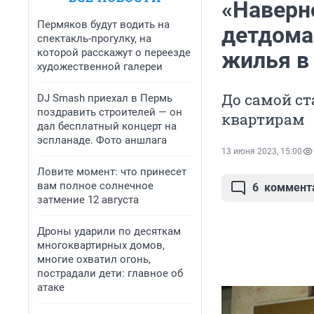
«Наверно
Пермяков будут водить на
детдома
спектакль-прогулку, на
которой расскажут о переезде
жилья в 
художественной галереи
До самой с
DJ Smash приехал в Пермь
поздравить строителей — он
квартирам
дал бесплатный концерт на
эспланаде. Фото аншлага
13 июня 2023, 15:00
Ловите момент: что принесет
вам полное солнечное
6
коммент
затмение 12 августа
Дроны ударили по десяткам
многоквартирных домов,
многие охватил огонь,
пострадали дети: главное об
атаке