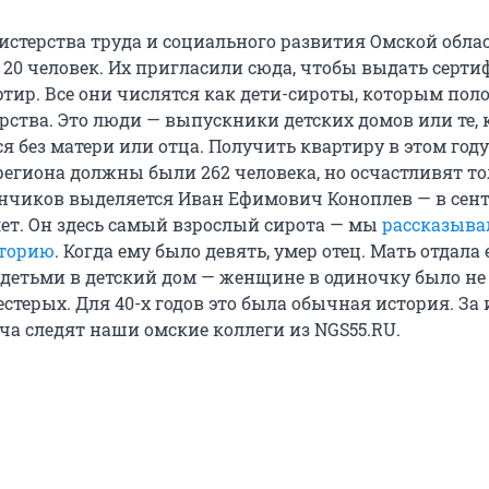
истерства труда и социального развития Омской обла
е 20 человек. Их пригласили сюда, чтобы выдать серт
ртир. Все они числятся как дети-сироты, которым пол
рства. Это люди — выпускники детских домов или те, 
я без матери или отца. Получить квартиру в этом году
егиона должны были 262 человека, но осчастливят тол
унчиков выделяется Иван Ефимович Коноплев — в сент
лет. Он здесь самый взрослый сирота — мы
рассказыва
сторию
. Когда ему было девять, умер отец. Мать отдала 
детьми в детский дом — женщине в одиночку было не 
стерых. Для 40-х годов это была обычная история. За
а следят наши омские коллеги из NGS55.RU.