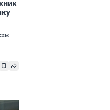
скник
пку
ужим