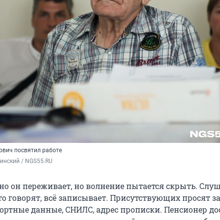
ович посвятил работе
инский / NGS55.RU
ьно он переживает, но волнение пытается скрыть. Слу
то говорят, всё записывает. Присутствующих просят з
портные данные, СНИЛС, адрес прописки. Пенсионер до