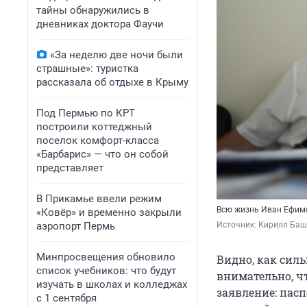
тайны обнаружились в
дневниках доктора Фаучи
«За неделю две ночи были
страшные»: туристка
рассказала об отдыхе в Крыму
Под Пермью по КРТ
построили коттеджный
поселок комфорт-класса
«Барбарис» — что он собой
представляет
В Прикамье ввели режим
Всю жизнь Иван Ефим
«Ковёр» и временно закрыли
аэропорт Пермь
Источник: 
Кирилл Баш
Минпросвещения обновило
Видно, как сил
список учебников: что будут
внимательно, ч
изучать в школах и колледжах
заявление: пас
с 1 сентября