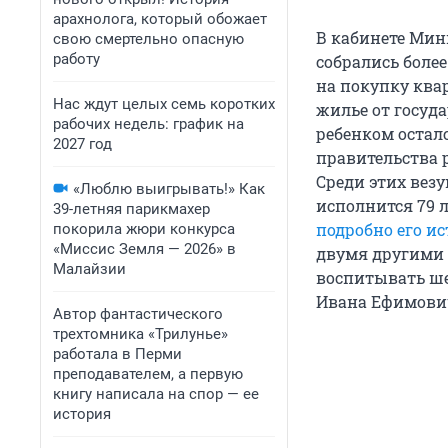
арахнолога, который обожает
В кабинете Мин
свою смертельно опасную
работу
собрались боле
на покупку ква
Нас ждут целых семь коротких
жилье от госуда
рабочих недель: график на
ребенком осталс
2027 год
правительства р
Среди этих вез
«Люблю выигрывать!» Как
исполнится 79 
39-летняя парикмахер
подробно его и
покорила жюри конкурса
«Миссис Земля — 2026» в
двумя другими 
Малайзии
воспитывать ше
Ивана Ефимович
Автор фантастического
трехтомника «Трилунье»
работала в Перми
преподавателем, а первую
книгу написала на спор — ее
история