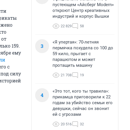
пустеющем «Айсберг Modern»
откроют Центр креативных
сти
индустрий и корпус Вышки
ификаты
ожено
22 829
58
кто
 от
«Я упертая»: 70-летняя
3
ько 159.
пермячка похудела со 100 до
ябре ему
59 кило, прыгает с
ли
парашютом и может
протащить машину
его с
под силу
21 708
19
 историей
«Это тот, кого ты травила»:
4
прикамца приговорили к 22
годам за убийство семьи его
девушки, сейчас он звонит
ей с угрозами
20 516
32