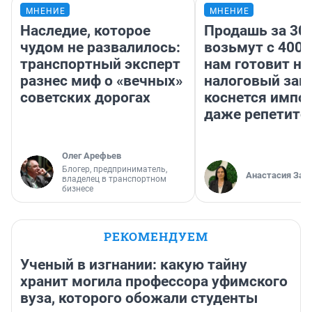
МНЕНИЕ
МНЕНИЕ
Наследие, которое
Продашь за 300
чудом не развалилось:
возьмут с 4000
транспортный эксперт
нам готовит н
разнес миф о «вечных»
налоговый зако
советских дорогах
коснется импор
даже репетито
Олег Арефьев
Блогер, предприниматель,
Анастасия Зав
владелец в транспортном
бизнесе
РЕКОМЕНДУЕМ
Ученый в изгнании: какую тайну
хранит могила профессора уфимского
вуза, которого обожали студенты