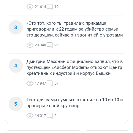
21 614
19
«Это тот, кого ты травила»: прикамца
3
приговорили к 22 годам за убийство семьи
его девушки, сейчас он звонит ей с угрозами
20 340
29
Дмитрий Махонин официально заявил, что в
4
пустеющем «Айсберг Modern» откроют Центр
креативных индустрий и корпус Вышки
17 947
57
Тест для самых умных: ответьте на 10 из 10 и
5
проверьте свой кругозор
14 017
2