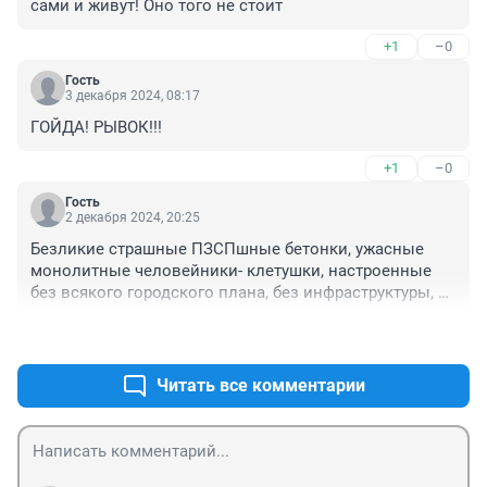
сами и живут! Оно того не стоит
+1
–0
Гость
3 декабря 2024, 08:17
ГОЙДА! РЫВОК!!!
+1
–0
Гость
2 декабря 2024, 20:25
Безликие страшные ПЗСПшные бетонки, ужасные 
монолитные человейники- клетушки, настроенные 
без всякого городского плана, без инфраструктуры, 
впритык к друг другу, спекулятивные космические 
+9
–0
цены. На улицах одни заборы и стоянки под 
открытым небом. Разве такой должна быть 
застройка для семейных жителей Перми? Для кого и 
Читать все комментарии
для чего все это громоздится? Временщикам тут не 
жить, скоро все свалят.