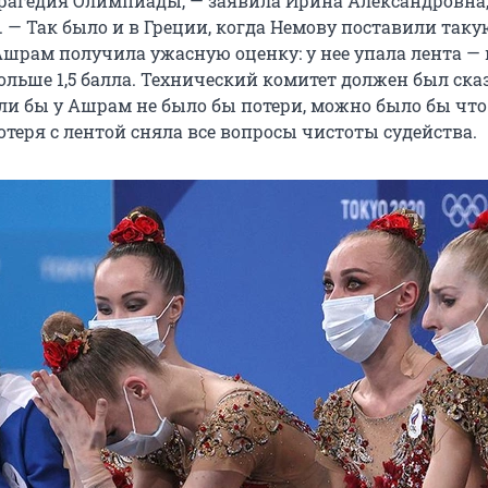
трагедия Олимпиады, — заявила Ирина Александровна,
. — Так было и в Греции, когда Немову поставили так
Ашрам получила ужасную оценку: у нее упала лента — 
льше 1,5 балла. Технический комитет должен был сказ
сли бы у Ашрам не было бы потери, можно было бы что
потеря с лентой сняла все вопросы чистоты судейства.