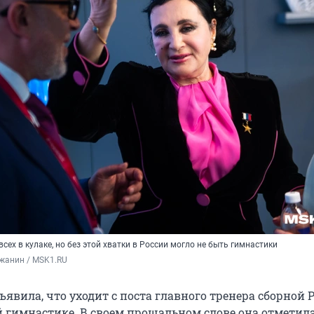
сех в кулаке, но без этой хватки в России могло не быть гимнастики
жанин / MSK1.RU
явила, что уходит с поста главного тренера сборной 
 гимнастике. В своем прощальном слове она отметила