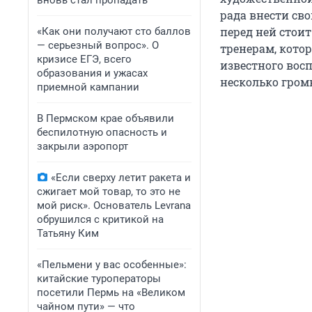
вновь стал пропадать
рада внести сво
перед ней стои
«Как они получают сто баллов
— серьезный вопрос». О
тренерам, котор
кризисе ЕГЭ, всего
известного восп
образования и ужасах
несколько гром
приемной кампании
В Пермском крае объявили
беспилотную опасность и
закрыли аэропорт
«Если сверху летит ракета и
сжигает мой товар, то это не
мой риск». Основатель Levrana
обрушился с критикой на
Татьяну Ким
«Пельмени у вас особенные»:
китайские туроператоры
посетили Пермь на «Великом
чайном пути» — что