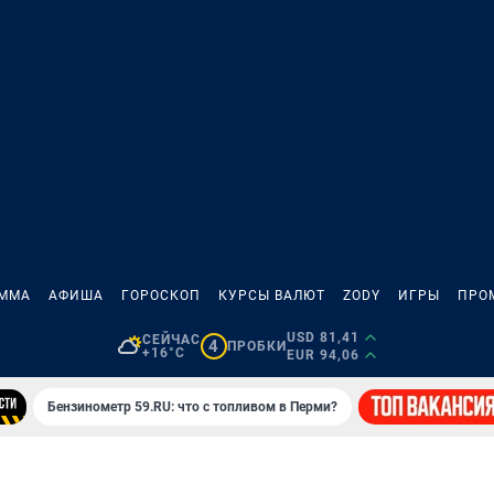
АММА
АФИША
ГОРОСКОП
КУРСЫ ВАЛЮТ
ZODY
ИГРЫ
ПРО
USD 81,41
СЕЙЧАС
4
ПРОБКИ
+16°C
EUR 94,06
Бензинометр 59.RU: что с топливом в Перми?