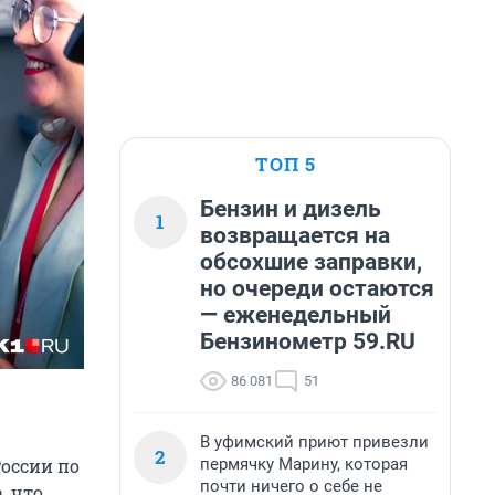
ТОП 5
Бензин и дизель
1
возвращается на
обсохшие заправки,
но очереди остаются
— еженедельный
Бензинометр 59.RU
86 081
51
В уфимский приют привезли
2
пермячку Марину, которая
России по
почти ничего о себе не
, что