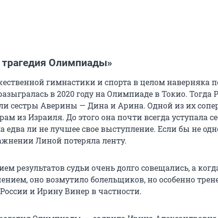
я трагедия Олимпиады»
ественной гимнастики и спорта в целом наверняка 
разыгралась в 2020 году на Олимпиаде в Токио. Тогда 
ли сестры Аверины — Дина и Арина. Одной из их соп
м из Израиля. До этого она почти всегда уступала се
а едва ли не лучшее свое выступление. Если бы не одн
жнении Линой потеряла ленту.
ем результатов судьи очень долго совещались, а когд
шением, оно возмутило болельщиков, но особенно трен
 России и Ирину Винер в частности.