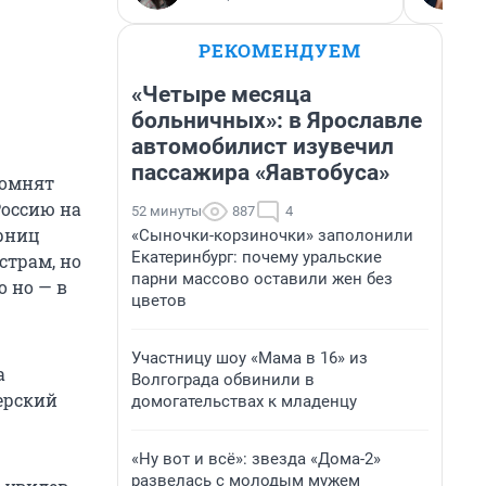
РЕКОМЕНДУЕМ
«Четыре месяца
больничных»: в Ярославле
автомобилист изувечил
пассажира «Яавтобуса»
помнят
Россию на
52 минуты
887
4
ерниц
«Сыночки-корзиночки» заполонили
Екатеринбург: почему уральские
страм, но
парни массово оставили жен без
о но — в
цветов
Участницу шоу «Мама в 16» из
а
Волгограда обвинили в
ерский
домогательствах к младенцу
«Ну вот и всё»: звезда «Дома-2»
развелась с молодым мужем