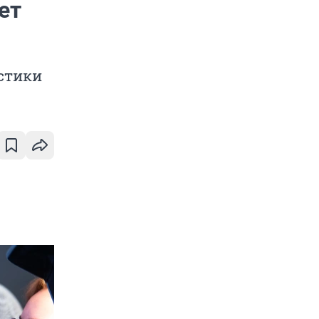
ет
стики