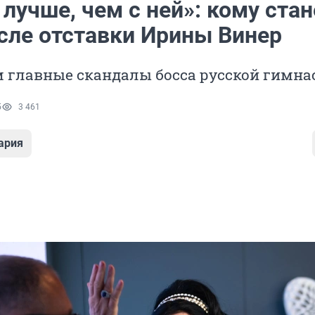
 лучше, чем с ней»: кому стан
осле отставки Ирины Винер
 главные скандалы босса русской гимна
5
3 461
ария