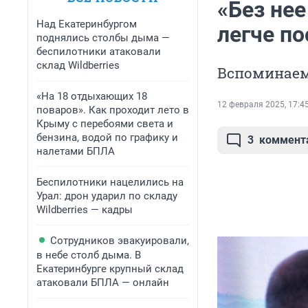
«Без нее
Над Екатеринбургом
легче п
поднялись столбы дыма —
беспилотники атаковали
склад Wildberries
Вспоминаем
«На 18 отдыхающих 18
12 февраля 2025, 17:4
поваров». Как проходит лето в
Крыму с перебоями света и
бензина, водой по графику и
3
коммент
налетами БПЛА
Беспилотники нацелились на
Урал: дрон ударил по складу
Wildberries — кадры
Сотрудников эвакуировали,
в небе столб дыма. В
Екатеринбурге крупный склад
атаковали БПЛА — онлайн