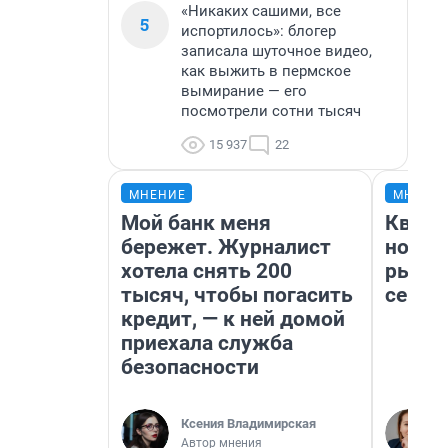
«Никаких сашими, все
5
испортилось»: блогер
записала шуточное видео,
как выжить в пермское
вымирание — его
посмотрели сотни тысяч
15 937
22
МНЕНИЕ
МНЕНИ
Мой банк меня
Кварт
бережет. Журналист
но де
хотела снять 200
рынок
тысяч, чтобы погасить
сейча
кредит, — к ней домой
приехала служба
безопасности
Ксения Владимирская
Автор мнения