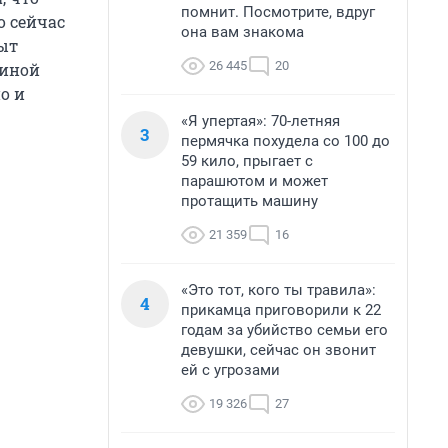
помнит. Посмотрите, вдруг
о сейчас
она вам знакома
ыт
26 445
20
пиной
о и
«Я упертая»: 70-летняя
3
пермячка похудела со 100 до
59 кило, прыгает с
парашютом и может
протащить машину
21 359
16
«Это тот, кого ты травила»:
4
прикамца приговорили к 22
годам за убийство семьи его
девушки, сейчас он звонит
ей с угрозами
19 326
27