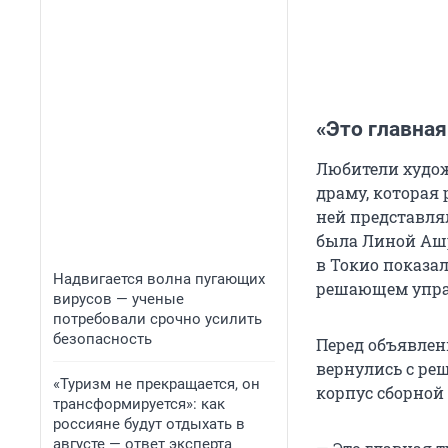
«Это главна
Любители худож
драму, которая 
ней представля
была Линой Ашра
в Токио показал
Надвигается волна пугающих
решающем упра
вирусов — ученые
потребовали срочно усилить
безопасность
Перед объявлени
вернулись с ре
«Туризм не прекращается, он
корпус сборной
трансформируется»: как
россияне будут отдыхать в
августе — ответ эксперта