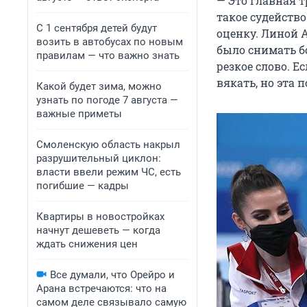
— Это главная 
такое судейство
С 1 сентября детей будут
оценку. Линой 
возить в автобусах по новым
было снимать бо
правилам — что важно знать
резкое слово. Е
вякать, но эта 
Какой будет зима, можно
узнать по погоде 7 августа —
важные приметы
Смоленскую область накрыл
разрушительный циклон:
власти ввели режим ЧС, есть
погибшие — кадры
Квартиры в новостройках
начнут дешеветь — когда
ждать снижения цен
Все думали, что Орейро и
Арана встречаются: что на
самом деле связывало самую