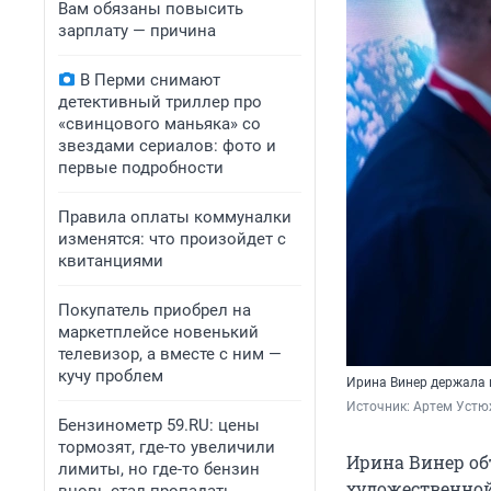
Вам обязаны повысить
зарплату — причина
В Перми снимают
детективный триллер про
«свинцового маньяка» со
звездами сериалов: фото и
первые подробности
Правила оплаты коммуналки
изменятся: что произойдет с
квитанциями
Покупатель приобрел на
маркетплейсе новенький
телевизор, а вместе с ним —
кучу проблем
Ирина Винер держала в
Источник: 
Артем Устю
Бензинометр 59.RU: цены
тормозят, где-то увеличили
Ирина Винер объ
лимиты, но где-то бензин
художественной