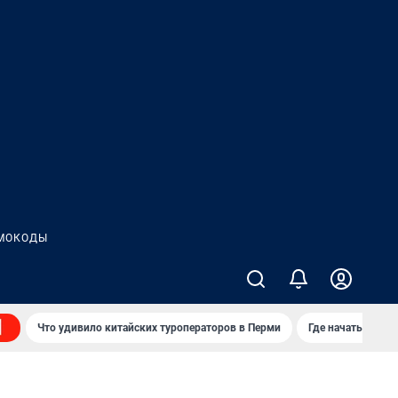
МОКОДЫ
Что удивило китайских туроператоров в Перми
Где начать нову