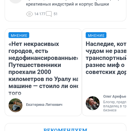
креативных индустрий и корпус Вышки
14 177
51
МНЕНИЕ
МНЕНИЕ
«Нет некрасивых
Наследие, кото
городов, есть
чудом не разва
недофинансированные».
транспортный 
Путешественники
разнес миф о 
проехали 2000
советских доро
километров по Уралу на
машине — стоило ли оно
того
Олег Арефьев
Блогер, предпри
Екатерина Литкевич
владелец в тра
бизнесе
РЕКОМЕНДУЕМ