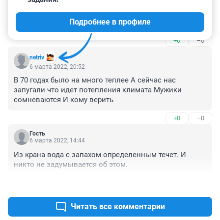
Гость
7 марта 2022, 00:23
Подробнее в профиле
Чего там аномального?
+0
–0
netriv
6 марта 2022, 20:52
В 70 годах было на много теплее А сейчас нас 
запугали что идет потепления климата Мужики 
сомневаются И кому верить
+0
–0
Гость
6 марта 2022, 14:44
Из крана вода с запахом определенным течет. И 
никто не задумывается об этом.
+0
–0
Читать все комментарии