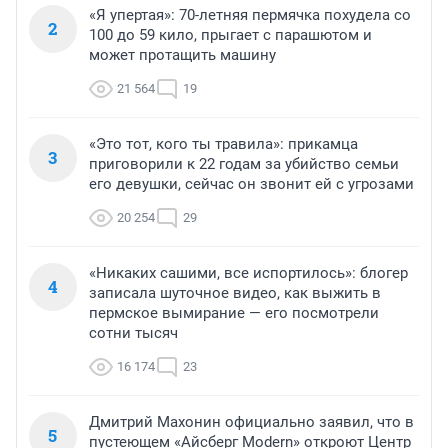
«Я упертая»: 70-летняя пермячка похудела со
2
100 до 59 кило, прыгает с парашютом и
может протащить машину
21 564
19
«Это тот, кого ты травила»: прикамца
3
приговорили к 22 годам за убийство семьи
его девушки, сейчас он звонит ей с угрозами
20 254
29
«Никаких сашими, все испортилось»: блогер
4
записала шуточное видео, как выжить в
пермское вымирание — его посмотрели
сотни тысяч
16 174
23
Дмитрий Махонин официально заявил, что в
5
пустеющем «Айсберг Modern» откроют Центр