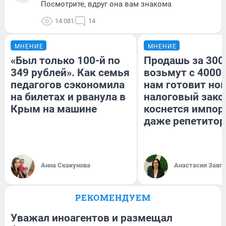
Посмотрите, вдруг она вам знакома
14 081
14
МНЕНИЕ
МНЕНИЕ
«Был только 100-й по
Продашь за 3000
349 рублей». Как семья
возьмут с 4000.
педагогов сэкономила
нам готовит но
на билетах и рванула в
налоговый зако
Крым на машине
коснется импор
даже репетитор
Анна Скакунова
Анастасия Завг
РЕКОМЕНДУЕМ
Уважал иноагентов и размещал