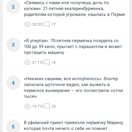
«Свяжись с нами или получишь дочь по
2
кускам»: 21-летняя екатеринбурженка,
родителям которой угрожали, нашлась в Перми
29 221
17
«Я упертая»: 70-летняя пермячка похудела со
3
100 до 59 кило, прыгает с парашютом и может
протащить машину
21 112
16
«Никаких сашими, все испортилось»: блогер
4
записала шуточное видео, как выжить в
пермское вымирание — его посмотрели сотни
тысяч
15 712
22
В уфимский приют привезли пермячку Марину,
5
которая почти ничего о себе не помнит.