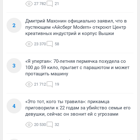
27 782
21
Дмитрий Махонин официально заявил, что в
2
пустеющем «Айсберг Modern» откроют Центр
креативных индустрий и корпус Вышки
23 370
58
«Я упертая»: 70-летняя пермячка похудела со
3
100 до 59 кило, прыгает с парашютом и может
протащить машину
21 712
19
«Это тот, кого ты травила»: прикамца
4
приговорили к 22 годам за убийство семьи его
девушки, сейчас он звонит ей с угрозами
20 530
32