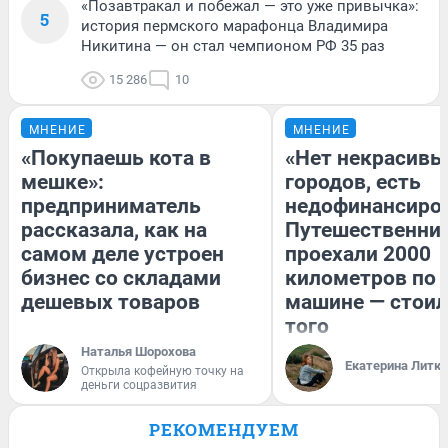
«Позавтракал и побежал — это уже привычка»:
5
история пермского марафонца Владимира
Никитина — он стал чемпионом РФ 35 раз
15 286
10
МНЕНИЕ
МНЕНИЕ
«Покупаешь кота в
«Нет некрасивы
мешке»:
городов, есть
предприниматель
недофинансиро
рассказала, как на
Путешественни
самом деле устроен
проехали 2000
бизнес со складами
километров по 
дешевых товаров
машине — стоил
того
Наталья Шорохова
Екатерина Литк
Открыла кофейную точку на
деньги соцразвития
РЕКОМЕНДУЕМ