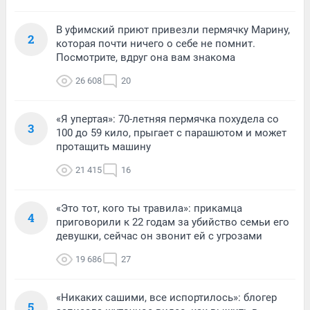
В уфимский приют привезли пермячку Марину,
2
которая почти ничего о себе не помнит.
Посмотрите, вдруг она вам знакома
26 608
20
«Я упертая»: 70-летняя пермячка похудела со
3
100 до 59 кило, прыгает с парашютом и может
протащить машину
21 415
16
«Это тот, кого ты травила»: прикамца
4
приговорили к 22 годам за убийство семьи его
девушки, сейчас он звонит ей с угрозами
19 686
27
«Никаких сашими, все испортилось»: блогер
5