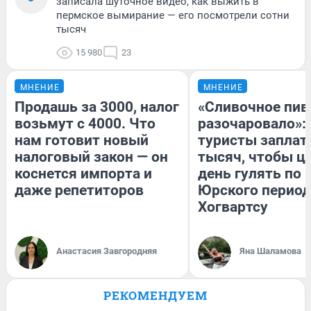
записала шуточное видео, как выжить в
пермское вымирание — его посмотрели сотни
тысяч
15 980
23
МНЕНИЕ
МНЕНИЕ
Продашь за 3000, налог
«Сливочное пив
возьмут с 4000. Что
разочаровало»:
нам готовит новый
туристы заплат
налоговый закон — он
тысяч, чтобы ц
коснется импорта и
день гулять по 
даже репетиторов
Юрского период
Хогвартсу
Анастасия Завгородняя
Яна Шаламова
РЕКОМЕНДУЕМ