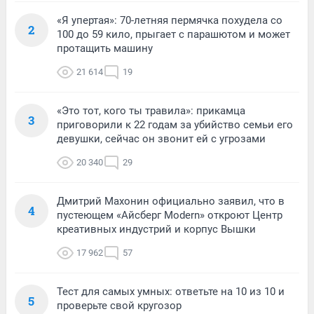
«Я упертая»: 70-летняя пермячка похудела со
2
100 до 59 кило, прыгает с парашютом и может
протащить машину
21 614
19
«Это тот, кого ты травила»: прикамца
3
приговорили к 22 годам за убийство семьи его
девушки, сейчас он звонит ей с угрозами
20 340
29
Дмитрий Махонин официально заявил, что в
4
пустеющем «Айсберг Modern» откроют Центр
креативных индустрий и корпус Вышки
17 962
57
Тест для самых умных: ответьте на 10 из 10 и
5
проверьте свой кругозор