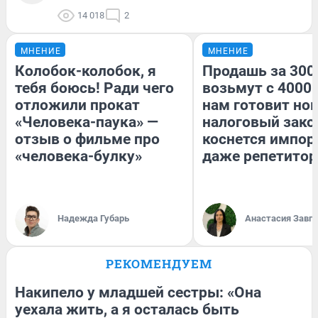
14 018
2
МНЕНИЕ
МНЕНИЕ
Колобок-колобок, я
Продашь за 3000
тебя боюсь! Ради чего
возьмут с 4000.
отложили прокат
нам готовит но
«Человека-паука» —
налоговый зако
отзыв о фильме про
коснется импор
«человека-булку»
даже репетитор
Надежда Губарь
Анастасия Завг
РЕКОМЕНДУЕМ
Накипело у младшей сестры: «Она
уехала жить, а я осталась быть