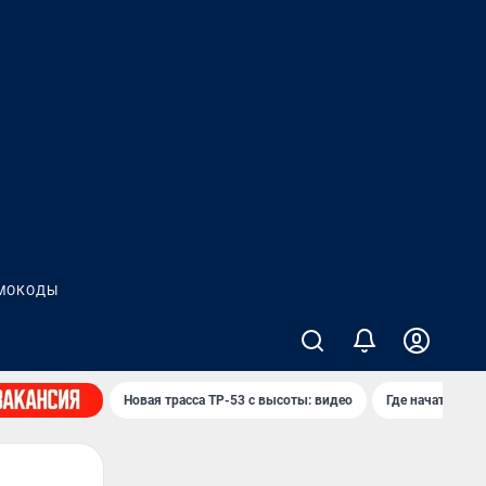
МОКОДЫ
Новая трасса ТР-53 с высоты: видео
Где начать нов