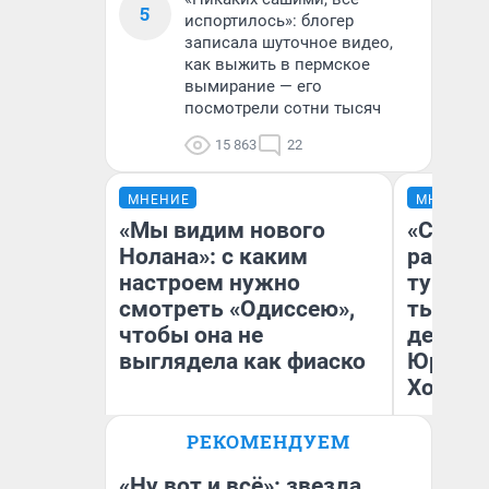
5
испортилось»: блогер
записала шуточное видео,
как выжить в пермское
вымирание — его
посмотрели сотни тысяч
15 863
22
МНЕНИЕ
МНЕНИЕ
«Мы видим нового
«Сливо
Нолана»: с каким
разоча
настроем нужно
турист
смотреть «Одиссею»,
тысяч,
чтобы она не
день гу
выглядела как фиаско
Юрског
Хогвар
РЕКОМЕНДУЕМ
Надежда Губарь
Ян
«Ну вот и всё»: звезда