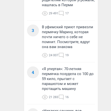
родителям которой угрожали,
нашлась в Перми
29 491
17
В уфимский приют привезли
3
пермячку Марину, которая
почти ничего о себе не
помнит. Посмотрите, вдруг
она вам знакома
24 007
19
«Я упертая»: 70-летняя
4
пермячка похудела со 100 до
59 кило, прыгает с
парашютом и может
протащить машину
21 283
16
«Никаких сашими, все