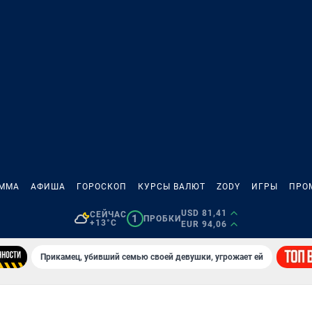
АММА
АФИША
ГОРОСКОП
КУРСЫ ВАЛЮТ
ZODY
ИГРЫ
ПРО
USD 81,41
СЕЙЧАС
1
ПРОБКИ
+13°C
EUR 94,06
Прикамец, убивший семью своей девушки, угрожает ей