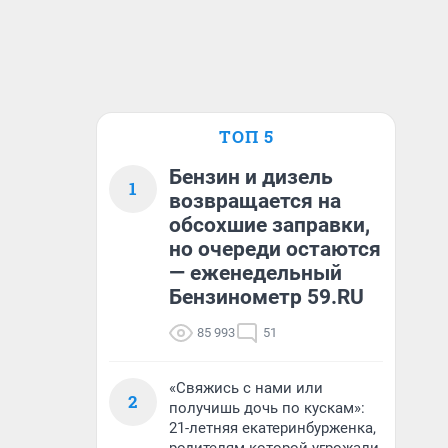
ТОП 5
Бензин и дизель
1
возвращается на
обсохшие заправки,
но очереди остаются
— еженедельный
Бензинометр 59.RU
85 993
51
«Свяжись с нами или
2
получишь дочь по кускам»:
21-летняя екатеринбурженка,