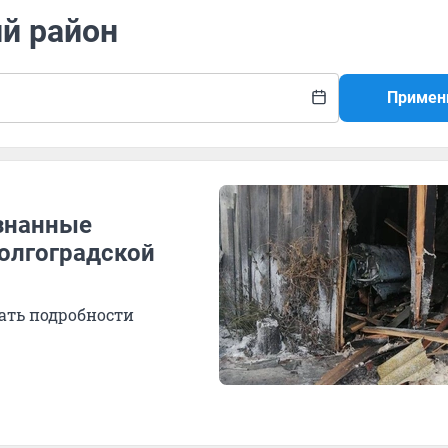
ий район
Примен
ознанные
олгоградской
ать подробности