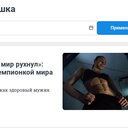
яшка
Примен
 мир рухнул»:
чемпионкой мира
т как здоровый мужик