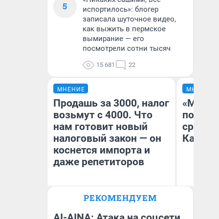
5
испортилось»: блогер
записала шуточное видео,
как выжить в пермское
вымирание — его
посмотрели сотни тысяч
15 681
22
МНЕНИЕ
МНЕНИЕ
Продашь за 3000, налог
«Машин
возьмут с 4000. Что
полете
нам готовит новый
сравни
налоговый закон — он
Казахс
коснется импорта и
даже репетиторов
РЕКОМЕНДУЕМ
Анастасия Завгородняя
Ан
AI-AINA: Атака на соцсети