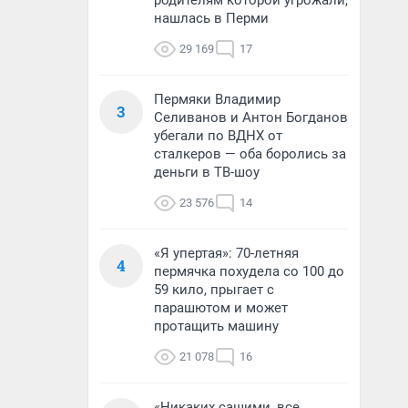
родителям которой угрожали,
нашлась в Перми
29 169
17
Пермяки Владимир
3
Селиванов и Антон Богданов
убегали по ВДНХ от
сталкеров — оба боролись за
деньги в ТВ-шоу
23 576
14
«Я упертая»: 70-летняя
4
пермячка похудела со 100 до
59 кило, прыгает с
парашютом и может
протащить машину
21 078
16
«Никаких сашими, все