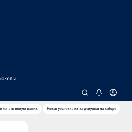
МОКОДЫ
е начать новую жизнь
Новая уголовка из-за девушки на заборе
Где