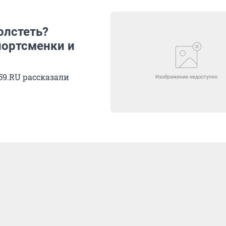
толстеть?
портсменки и
59.RU рассказали