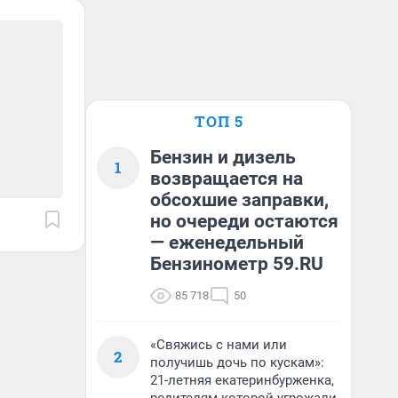
ТОП 5
Бензин и дизель
1
возвращается на
обсохшие заправки,
но очереди остаются
— еженедельный
Бензинометр 59.RU
85 718
50
«Свяжись с нами или
2
получишь дочь по кускам»:
21-летняя екатеринбурженка,