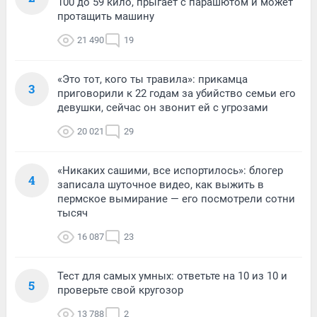
100 до 59 кило, прыгает с парашютом и может
протащить машину
21 490
19
«Это тот, кого ты травила»: прикамца
3
приговорили к 22 годам за убийство семьи его
девушки, сейчас он звонит ей с угрозами
20 021
29
«Никаких сашими, все испортилось»: блогер
4
записала шуточное видео, как выжить в
пермское вымирание — его посмотрели сотни
тысяч
16 087
23
Тест для самых умных: ответьте на 10 из 10 и
5
проверьте свой кругозор
13 788
2