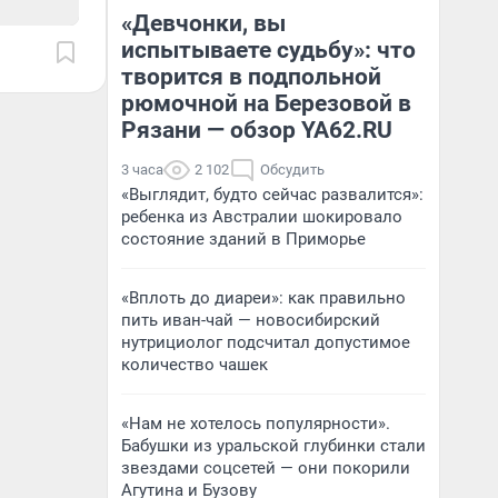
вл
би
«Девчонки, вы
испытываете судьбу»: что
творится в подпольной
рюмочной на Березовой в
Рязани — обзор YA62.RU
3 часа
2 102
Обсудить
«Выглядит, будто сейчас развалится»:
ребенка из Австралии шокировало
состояние зданий в Приморье
«Вплоть до диареи»: как правильно
пить иван-чай — новосибирский
нутрициолог подсчитал допустимое
количество чашек
«Нам не хотелось популярности».
Бабушки из уральской глубинки стали
звездами соцсетей — они покорили
Агутина и Бузову