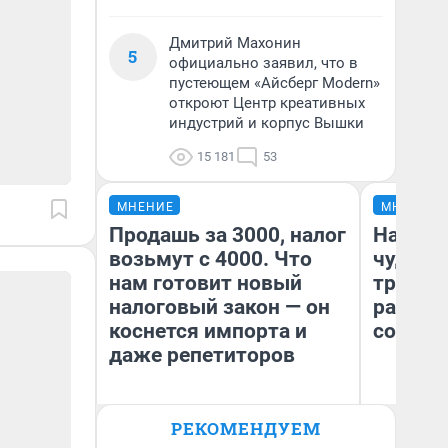
Дмитрий Махонин
5
официально заявил, что в
пустеющем «Айсберг Modern»
откроют Центр креативных
индустрий и корпус Вышки
15 181
53
МНЕНИЕ
МНЕНИЕ
Продашь за 3000, налог
Наслед
возьмут с 4000. Что
чудом 
нам готовит новый
трансп
налоговый закон — он
разнес
коснется импорта и
советс
даже репетиторов
Ол
РЕКОМЕНДУЕМ
Бл
Анастасия Завгородняя