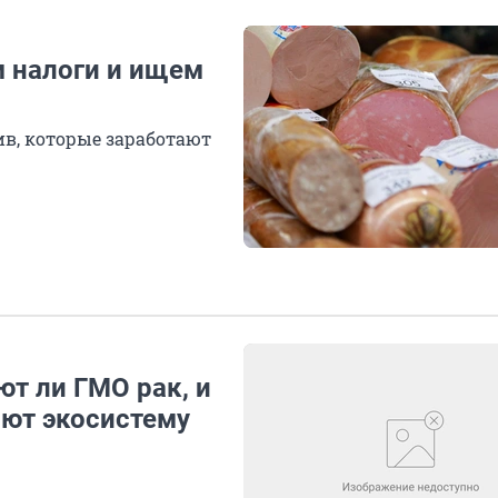
м налоги и ищем
в, которые заработают
т ли ГМО рак, и
яют экосистему