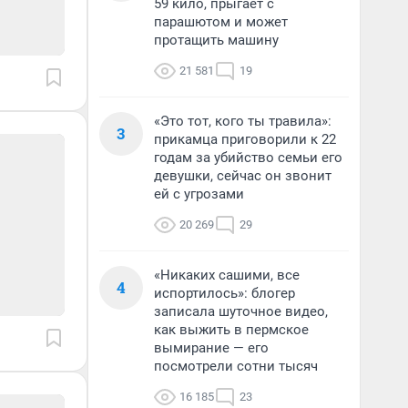
59 кило, прыгает с
парашютом и может
протащить машину
21 581
19
«Это тот, кого ты травила»:
3
прикамца приговорили к 22
годам за убийство семьи его
девушки, сейчас он звонит
ей с угрозами
20 269
29
«Никаких сашими, все
4
испортилось»: блогер
записала шуточное видео,
как выжить в пермское
вымирание — его
посмотрели сотни тысяч
16 185
23