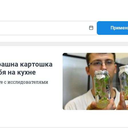
Примен
рашна картошка
бя на кухне
е с исследователями