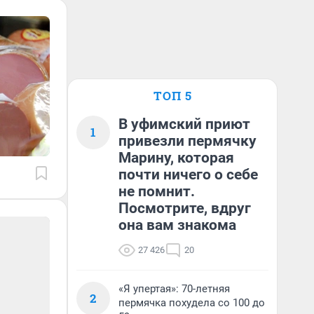
ТОП 5
В уфимский приют
1
привезли пермячку
Марину, которая
почти ничего о себе
не помнит.
Посмотрите, вдруг
она вам знакома
27 426
20
«Я упертая»: 70-летняя
2
пермячка похудела со 100 до