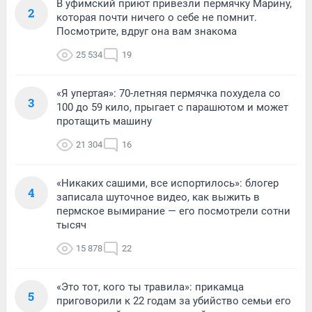
В уфимский приют привезли пермячку Марину,
2
которая почти ничего о себе не помнит.
Посмотрите, вдруг она вам знакома
25 534
19
«Я упертая»: 70-летняя пермячка похудела со
3
100 до 59 кило, прыгает с парашютом и может
протащить машину
21 304
16
«Никаких сашими, все испортилось»: блогер
4
записала шуточное видео, как выжить в
пермское вымирание — его посмотрели сотни
тысяч
15 878
22
«Это тот, кого ты травила»: прикамца
5
приговорили к 22 годам за убийство семьи его