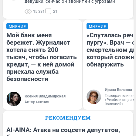
девушки, сейчас он звонит ей с угрозами
15 331
21
МНЕНИЕ
МНЕНИЕ
Мой банк меня
«Спуталась речь
бережет. Журналист
пургу». Врач — о
хотела снять 200
смертельном ди
тысяч, чтобы погасить
который сложн
кредит, — к ней домой
обнаружить
приехала служба
безопасности
Ирина Волкова
Главврач клиник
Ксения Владимирская
«Реабилитация д
Автор мнения
Волковой»
РЕКОМЕНДУЕМ
AI-AINA: Атака на соцсети депутатов,