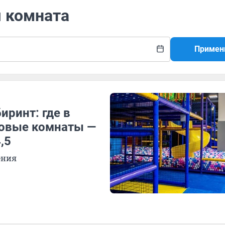
я комната
Примен
иринт: где в
ровые комнаты —
,5
ения