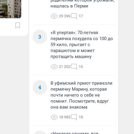
родителям которой угрожали,
нашлась в Перми
29 396
17
«Я упертая»: 70-летняя
3
пермячка похудела со 100 до
59 кило, прыгает с
парашютом и может
протащить машину
21 202
16
В уфимский приют привезли
4
пермячку Марину, которая
почти ничего о себе не
помнит. Посмотрите, вдруг
она вам знакома
18 985
18
«Никаких сашими, все