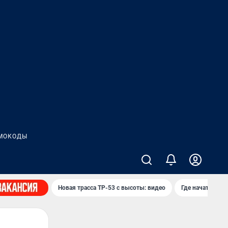
МОКОДЫ
Новая трасса ТР-53 с высоты: видео
Где начать нов