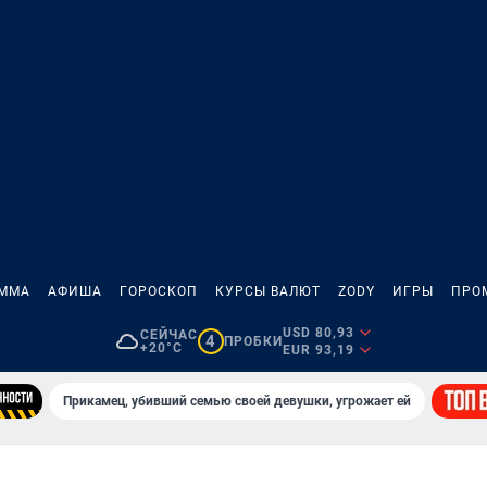
АММА
АФИША
ГОРОСКОП
КУРСЫ ВАЛЮТ
ZODY
ИГРЫ
ПРО
USD 80,93
СЕЙЧАС
4
ПРОБКИ
+20°C
EUR 93,19
Прикамец, убивший семью своей девушки, угрожает ей