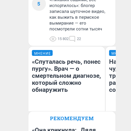
5
испортилось»: блогер
записала шуточное видео,
как выжить в пермское
вымирание — его
посмотрели сотни тысяч
15 802
22
МНЕНИЕ
МНЕНИЕ
«Спуталась речь, понес
Наслед
пургу». Врач — о
чудом 
смертельном диагнозе,
трансп
который сложно
разнес
обнаружить
советс
Ирина Волкова
Ол
РЕКОМЕНДУЕМ
Главврач клиники
Бл
«Реабилитация доктора
вл
Волковой»
би
«Она крикнула: „Дядя