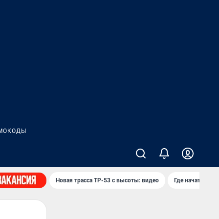
МОКОДЫ
Новая трасса ТР-53 с высоты: видео
Где начать нов