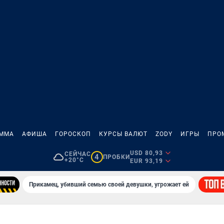
АММА
АФИША
ГОРОСКОП
КУРСЫ ВАЛЮТ
ZODY
ИГРЫ
ПРО
USD 80,93
СЕЙЧАС
4
ПРОБКИ
+20°C
EUR 93,19
Прикамец, убивший семью своей девушки, угрожает ей