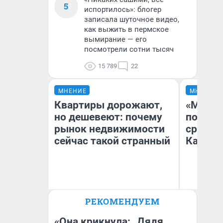
5
испортилось»: блогер
записала шуточное видео,
как выжить в пермское
вымирание — его
посмотрели сотни тысяч
15 789
22
МНЕНИЕ
МНЕНИЕ
Квартиры дорожают,
«Машин
но дешевеют: почему
полете
рынок недвижимости
сравни
сейчас такой странный
Казахс
РЕКОМЕНДУЕМ
Екатерина Торопова
Ан
директор агентства
недвижимости
«Она крикнула: „Дядя