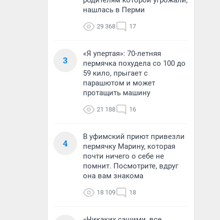
родителям которой угрожали,
нашлась в Перми
29 368
17
«Я упертая»: 70-летняя
3
пермячка похудела со 100 до
59 кило, прыгает с
парашютом и может
протащить машину
21 188
16
В уфимский приют привезли
4
пермячку Марину, которая
почти ничего о себе не
помнит. Посмотрите, вдруг
она вам знакома
18 109
18
«Никаких сашими, все