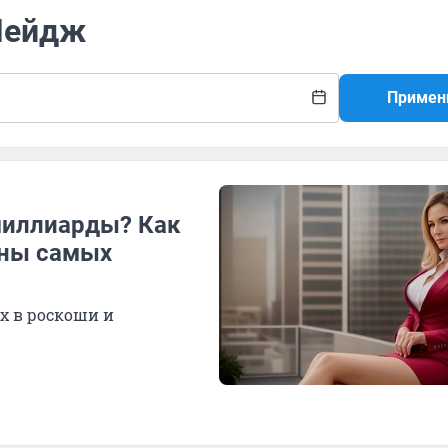
 Пейдж
Примен
миллиарды? Как
ёны самых
х в роскоши и