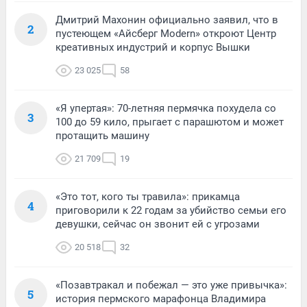
Дмитрий Махонин официально заявил, что в
2
пустеющем «Айсберг Modern» откроют Центр
креативных индустрий и корпус Вышки
23 025
58
«Я упертая»: 70-летняя пермячка похудела со
3
100 до 59 кило, прыгает с парашютом и может
протащить машину
21 709
19
«Это тот, кого ты травила»: прикамца
4
приговорили к 22 годам за убийство семьи его
девушки, сейчас он звонит ей с угрозами
20 518
32
«Позавтракал и побежал — это уже привычка»:
5
история пермского марафонца Владимира