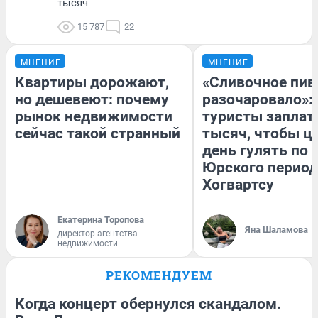
тысяч
15 787
22
МНЕНИЕ
МНЕНИЕ
Квартиры дорожают,
«Сливочное пив
но дешевеют: почему
разочаровало»:
рынок недвижимости
туристы заплат
сейчас такой странный
тысяч, чтобы ц
день гулять по 
Юрского период
Хогвартсу
Екатерина Торопова
Яна Шаламова
директор агентства
недвижимости
РЕКОМЕНДУЕМ
Когда концерт обернулся скандалом.