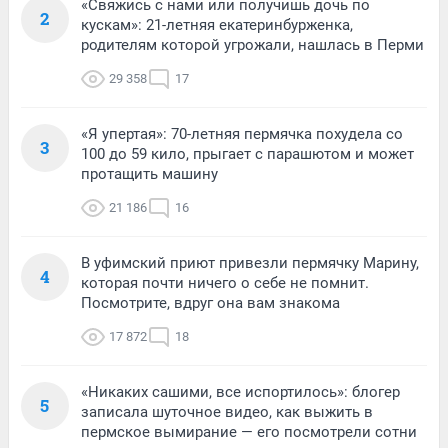
«Свяжись с нами или получишь дочь по
2
кускам»: 21-летняя екатеринбурженка,
родителям которой угрожали, нашлась в Перми
29 358
17
«Я упертая»: 70-летняя пермячка похудела со
3
100 до 59 кило, прыгает с парашютом и может
протащить машину
21 186
16
В уфимский приют привезли пермячку Марину,
4
которая почти ничего о себе не помнит.
Посмотрите, вдруг она вам знакома
17 872
18
«Никаких сашими, все испортилось»: блогер
5
записала шуточное видео, как выжить в
пермское вымирание — его посмотрели сотни