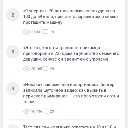
«Я упертая»: 70-летняя пермячка похудела со
2
100 до 59 кило, прыгает с парашютом и может
протащить машину
21 531
19
«Это тот, кого ты травила»: прикамца
3
приговорили к 22 годам за убийство семьи его
девушки, сейчас он звонит ей с угрозами
20 165
29
«Никаких сашими, все испортилось»: блогер
4
записала шуточное видео, как выжить в
пермское вымирание — его посмотрели сотни
тысяч
16 136
23
Тест для самых умных: ответьте на 10 из 10 и