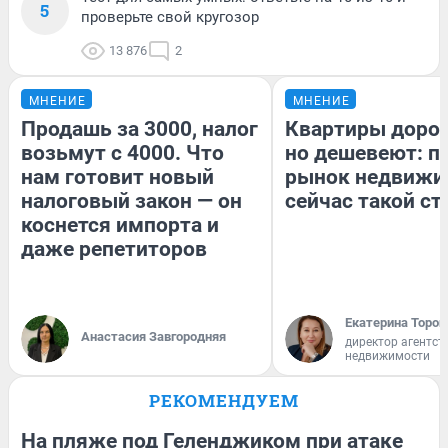
5
проверьте свой кругозор
13 876
2
МНЕНИЕ
МНЕНИЕ
Продашь за 3000, налог
Квартиры доро
возьмут с 4000. Что
но дешевеют: п
нам готовит новый
рынок недвижи
налоговый закон — он
сейчас такой с
коснется импорта и
даже репетиторов
Екатерина Тороп
Анастасия Завгородняя
директор агентст
недвижимости
РЕКОМЕНДУЕМ
На пляже под Геленджиком при атаке