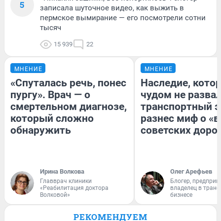
5
записала шуточное видео, как выжить в
пермское вымирание — его посмотрели сотни
тысяч
15 939
22
МНЕНИЕ
МНЕНИЕ
«Спуталась речь, понес
Наследие, кото
пургу». Врач — о
чудом не разва
смертельном диагнозе,
транспортный э
который сложно
разнес миф о «
обнаружить
советских доро
Ирина Волкова
Олег Арефьев
Главврач клиники
Блогер, предприн
«Реабилитация доктора
владелец в тран
Волковой»
бизнесе
РЕКОМЕНДУЕМ