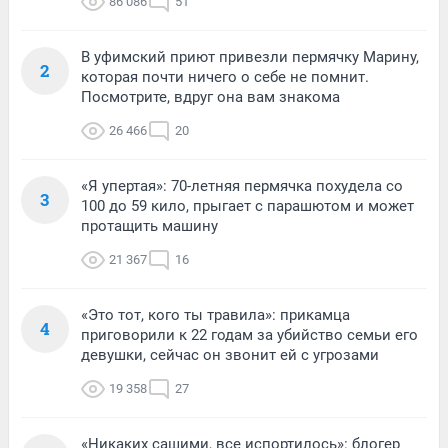
86 086
51
В уфимский приют привезли пермячку Марину,
2
которая почти ничего о себе не помнит.
Посмотрите, вдруг она вам знакома
26 466
20
«Я упертая»: 70-летняя пермячка похудела со
3
100 до 59 кило, прыгает с парашютом и может
протащить машину
21 367
16
«Это тот, кого ты травила»: прикамца
4
приговорили к 22 годам за убийство семьи его
девушки, сейчас он звонит ей с угрозами
19 358
27
«Никаких сашими, все испортилось»: блогер