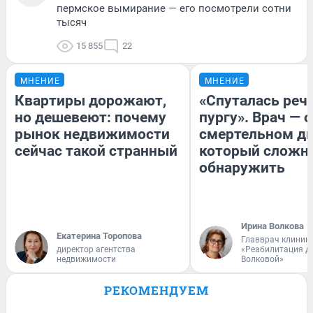
пермское вымирание — его посмотрели сотни
тысяч
15 855
22
МНЕНИЕ
МНЕНИЕ
Квартиры дорожают,
«Спуталась речь
но дешевеют: почему
пургу». Врач — о
рынок недвижимости
смертельном ди
сейчас такой странный
который сложн
обнаружить
Ирина Волкова
Екатерина Торопова
Главврач клиник
директор агентства
«Реабилитация д
недвижимости
Волковой»
РЕКОМЕНДУЕМ