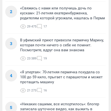
«Свяжись с нами или получишь дочь по
2
кускам»: 21-летняя екатеринбурженка,
родителям которой угрожали, нашлась в Перми
29 475
17
В уфимский приют привезли пермячку Марину,
3
которая почти ничего о себе не помнит.
Посмотрите, вдруг она вам знакома
23 389
19
«Я упертая»: 70-летняя пермячка похудела со
4
100 до 59 кило, прыгает с парашютом и может
протащить машину
21 273
16
«Никаких сашими, все испортилось»: блогер
5
записала шуточное видео, как выжить в