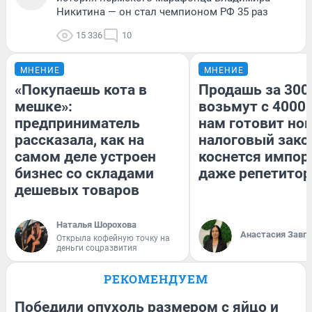
Никитина — он стал чемпионом РФ 35 раз
15 336
10
МНЕНИЕ
МНЕНИЕ
«Покупаешь кота в
Продашь за 3000
мешке»:
возьмут с 4000.
предприниматель
нам готовит но
рассказала, как на
налоговый зако
самом деле устроен
коснется импор
бизнес со складами
даже репетитор
дешевых товаров
Наталья Шорохова
Анастасия Завг
Открыла кофейную точку на
деньги соцразвития
РЕКОМЕНДУЕМ
Победили опухоль размером с яйцо и