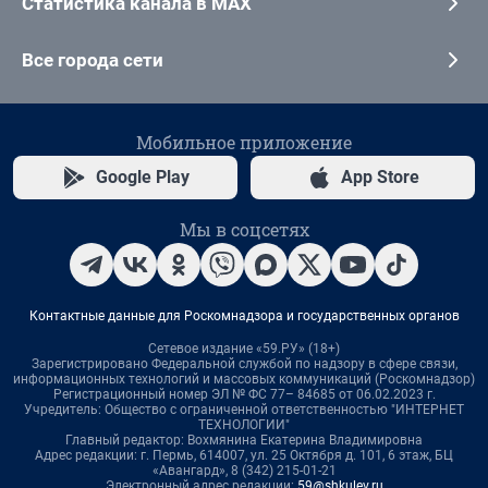
Статистика канала в MAX
Все города сети
Мобильное приложение
Google Play
App Store
Мы в соцсетях
Контактные данные для Роскомнадзора и государственных органов
Сетевое издание «59.РУ» (18+)
Зарегистрировано Федеральной службой по надзору в сфере связи,
информационных технологий и массовых коммуникаций (Роскомнадзор)
Регистрационный номер ЭЛ № ФС 77– 84685 от 06.02.2023 г.
Учредитель: Общество с ограниченной ответственностью "ИНТЕРНЕТ
ТЕХНОЛОГИИ"
Главный редактор: Вохмянина Екатерина Владимировна
Адрес редакции: г. Пермь, 614007, ул. 25 Октября д. 101, 6 этаж, БЦ
«Авангард», 8 (342) 215-01-21
Электронный адрес редакции:
59@shkulev.ru