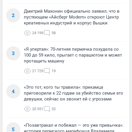
Дмитрий Махонин официально заявил, что в
2
пустеющем «Айсберг Modern» откроют Центр
креативных индустрий и корпус Вышки
24 199
58
«Я упертая»: 70-летняя пермячка похудела со
3
100 до 59 кило, прыгает с парашютом и может
протащить машину
21 729
19
«Это тот, кого ты травила»: прикамца
4
приговорили к 22 годам за убийство семьи его
девушки, сейчас он звонит ей с угрозами
20 551
32
«Позавтракал и побежал — это уже привычка»:
5
история пермского марафонца Владимира