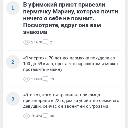
В уфимский приют привезли
1
пермячку Марину, которая почти
ничего о себе не помнит.
Посмотрите, вдруг она вам
знакома
27 670
21
«Я упертая»: 70-летняя пермячка похудела со
2
100 до 59 кило, прыгает с парашютом и может
протащить машину
21 653
19
«Это тот, кого ты травила»: прикамца
3
приговорили к 22 годам за убийство семьи его
девушки, сейчас он звонит ей с угрозами
20 424
30