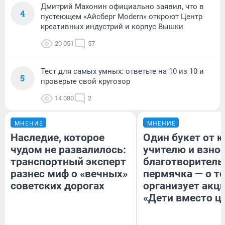
Дмитрий Махонин официально заявил, что в
4
пустеющем «Айсберг Modern» откроют Центр
креативных индустрий и корпус Вышки
20 051
57
Тест для самых умных: ответьте на 10 из 10 и
5
проверьте свой кругозор
14 080
2
МНЕНИЕ
МНЕНИЕ
Наследие, которое
Один букет от к
чудом не развалилось:
учителю и взнос
транспортный эксперт
благотворитель
разнес миф о «вечных»
пермячка — о то
советских дорогах
организует акц
«Дети вместо ц