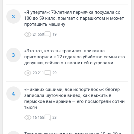
«Я упертая»: 70-летняя пермячка похудела со
2
100 до 59 кило, прыгает с парашютом и может
протащить машину
21 550
19
«Это тот, кого ты травила»: прикамца
3
приговорили к 22 годам за убийство семьи его
девушки, сейчас он звонит ей с угрозами
20 211
29
«Никаких сашими, все испортилось»: блогер
4
записала шуточное видео, как выжить в
пермское вымирание — его посмотрели сотни
тысяч
16 155
23
Тест для самых умных: ответьте на 10 из 10 и