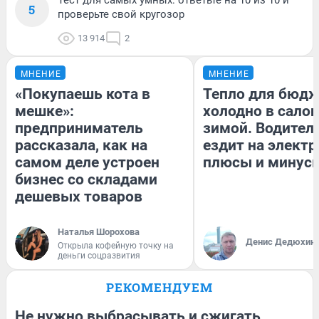
5
проверьте свой кругозор
13 914
2
МНЕНИЕ
МНЕНИЕ
«Покупаешь кота в
Тепло для бюдж
мешке»:
холодно в сало
предприниматель
зимой. Водитель
рассказала, как на
ездит на электр
самом деле устроен
плюсы и минус
бизнес со складами
дешевых товаров
Наталья Шорохова
Денис Дедюхин
Открыла кофейную точку на
деньги соцразвития
РЕКОМЕНДУЕМ
Не нужно выбрасывать и сжигать