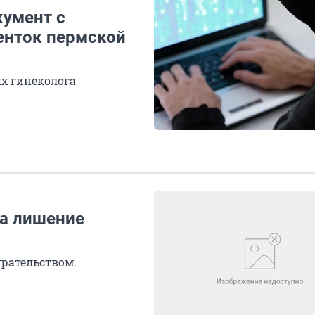
кумент с
енток пермской
х гинеколога
за лишение
рательством.