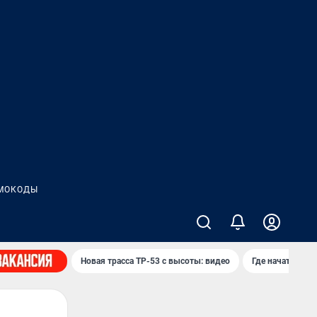
МОКОДЫ
Новая трасса ТР-53 с высоты: видео
Где начать нов