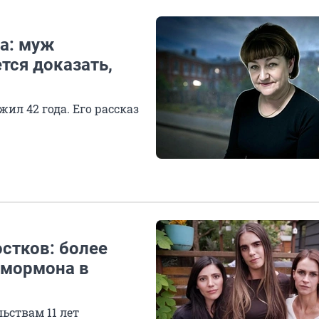
а: муж
тся доказать,
ил 42 года. Его рассказ
стков: более
-мормона в
ьствам 11 лет