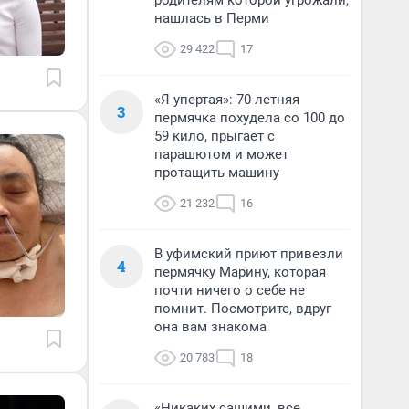
родителям которой угрожали,
нашлась в Перми
29 422
17
«Я упертая»: 70-летняя
3
пермячка похудела со 100 до
59 кило, прыгает с
парашютом и может
протащить машину
21 232
16
В уфимский приют привезли
4
пермячку Марину, которая
почти ничего о себе не
помнит. Посмотрите, вдруг
она вам знакома
20 783
18
«Никаких сашими, все