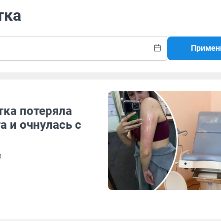
тка
Примен
тка потеряла
а и очнулась с
и