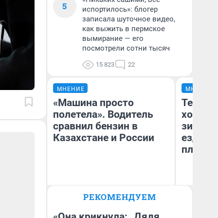
5
испортилось»: блогер
записала шуточное видео,
как выжить в пермское
вымирание — его
посмотрели сотни тысяч
15 823
22
МНЕНИЕ
МНЕНИЕ
«Машина просто
Тепло 
полетела». Водитель
холодн
сравнил бензин в
зимой.
Казахстане и России
ездит н
плюсы 
РЕКОМЕНДУЕМ
Анатолий Кузнецов
Д
«Она крикнула: „Дядя