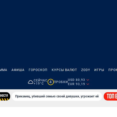
АММА
АФИША
ГОРОСКОП
КУРСЫ ВАЛЮТ
ZODY
ИГРЫ
ПРО
USD 80,93
СЕЙЧАС
4
ПРОБКИ
+19°C
EUR 93,19
Прикамец, убивший семью своей девушки, угрожает ей