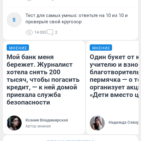
Тест для самых умных: ответьте на 10 из 10 и
5
проверьте свой кругозор
14 003
2
МНЕНИЕ
МНЕНИЕ
Мой банк меня
Один букет от к
бережет. Журналист
учителю и взнос
хотела снять 200
благотворитель
тысяч, чтобы погасить
пермячка — о то
кредит, — к ней домой
организует акц
приехала служба
«Дети вместо ц
безопасности
Ксения Владимирская
Надежда Сквор
Автор мнения