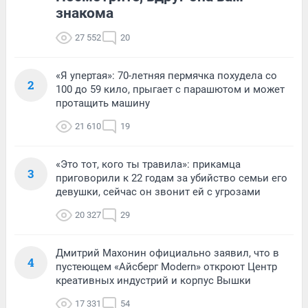
знакома
27 552
20
«Я упертая»: 70-летняя пермячка похудела со
2
100 до 59 кило, прыгает с парашютом и может
протащить машину
21 610
19
«Это тот, кого ты травила»: прикамца
3
приговорили к 22 годам за убийство семьи его
девушки, сейчас он звонит ей с угрозами
20 327
29
Дмитрий Махонин официально заявил, что в
4
пустеющем «Айсберг Modern» откроют Центр
креативных индустрий и корпус Вышки
17 331
54