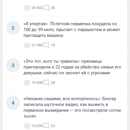
26 932
20
«Я упертая»: 70-летняя пермячка похудела со
2
100 до 59 кило, прыгает с парашютом и может
протащить машину
21 450
19
«Это тот, кого ты травила»: прикамца
3
приговорили к 22 годам за убийство семьи его
девушки, сейчас он звонит ей с угрозами
19 908
28
«Никаких сашими, все испортилось»: блогер
4
записала шуточное видео, как выжить в
пермское вымирание — его посмотрели сотни
тысяч
16 030
23