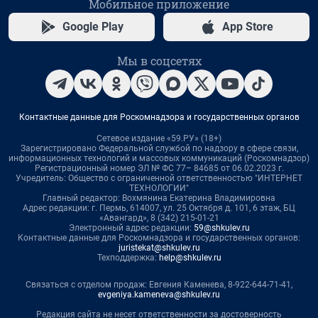
Мобильное приложение
Google Play
App Store
Мы в соцсетях
Контактные данные для Роскомнадзора и государственных органов
Сетевое издание «59.РУ» (18+)
Зарегистрировано Федеральной службой по надзору в сфере связи,
информационных технологий и массовых коммуникаций (Роскомнадзор)
Регистрационный номер ЭЛ № ФС 77– 84685 от 06.02.2023 г.
Учредитель: Общество с ограниченной ответственностью "ИНТЕРНЕТ
ТЕХНОЛОГИИ"
Главный редактор: Вохмянина Екатерина Владимировна
Адрес редакции: г. Пермь, 614007, ул. 25 Октября д. 101, 6 этаж, БЦ
«Авангард», 8 (342) 215-01-21
Электронный адрес редакции:
59@shkulev.ru
Контактные данные для Роскомнадзора и государственных органов:
juristekat@shkulev.ru
Техподдержка:
help@shkulev.ru
Связаться с отделом продаж: Евгения Каменева, 8-922-644-71-41,
evgeniya.kameneva@shkulev.ru
Редакция сайта не несет ответственности за достоверность