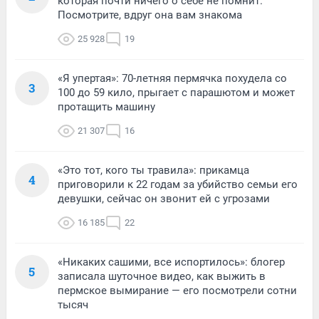
которая почти ничего о себе не помнит.
Посмотрите, вдруг она вам знакома
25 928
19
«Я упертая»: 70-летняя пермячка похудела со
3
100 до 59 кило, прыгает с парашютом и может
протащить машину
21 307
16
«Это тот, кого ты травила»: прикамца
4
приговорили к 22 годам за убийство семьи его
девушки, сейчас он звонит ей с угрозами
16 185
22
«Никаких сашими, все испортилось»: блогер
5
записала шуточное видео, как выжить в
пермское вымирание — его посмотрели сотни
тысяч