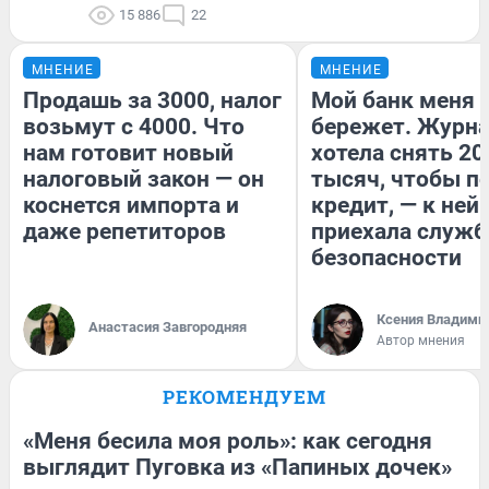
15 886
22
МНЕНИЕ
МНЕНИЕ
Продашь за 3000, налог
Мой банк меня
возьмут с 4000. Что
бережет. Журн
нам готовит новый
хотела снять 20
налоговый закон — он
тысяч, чтобы п
коснется импорта и
кредит, — к ней
даже репетиторов
приехала служб
безопасности
Ксения Владими
Анастасия Завгородняя
Автор мнения
РЕКОМЕНДУЕМ
«Меня бесила моя роль»: как сегодня
выглядит Пуговка из «Папиных дочек»