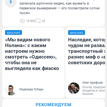
5
записала шуточное видео, как выжить в
пермское вымирание — его посмотрели сотни
тысяч
15 833
22
МНЕНИЕ
МНЕНИЕ
«Мы видим нового
Наследие, кото
Нолана»: с каким
чудом не разва
настроем нужно
транспортный э
смотреть «Одиссею»,
разнес миф о «
чтобы она не
советских доро
выглядела как фиаско
Олег Арефьев
Блогер, предприн
Надежда Губарь
владелец в тран
бизнесе
РЕКОМЕНДУЕМ