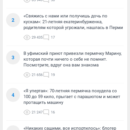
«Свяжись с нами или получишь дочь по
2
кускам»: 21-летняя екатеринбурженка,
родителям которой угрожали, нашлась в Перми
29 435
17
В уфимский приют привезли пермячку Марину,
3
которая почти ничего о себе не помнит.
Посмотрите, вдруг она вам знакома
21 656
19
«Я упертая»: 70-летняя пермячка похудела со
4
100 до 59 кило, прыгает с парашютом и может
протащить машину
21 247
16
«Никаких сашими, все испортилось»: блогер