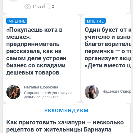
14 039
2
МНЕНИЕ
МНЕНИЕ
«Покупаешь кота в
Один букет от к
мешке»:
учителю и взнос
предприниматель
благотворитель
рассказала, как на
пермячка — о то
самом деле устроен
организует акц
бизнес со складами
«Дети вместо ц
дешевых товаров
Наталья Шорохова
Надежда Сквор
Открыла кофейную точку на
деньги соцразвития
РЕКОМЕНДУЕМ
Как приготовить хачапури — несколько
рецептов от жительницы Барнаула