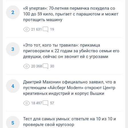
«Я упертая»: 70-летняя пермячка похудела со
2
100 до 59 кило, прыгает с парашютом и может
протащить машину
21 631
19
«Это тот, кого ты травила»: прикамца
3
приговорили к 22 годам за убийство семьи его
девушки, сейчас он звонит ей с угрозами
20 368
30
Дмитрий Махонин официально заявил, что в
4
пустеющем «Айсберг Modern» откроют Центр
креативных индустрий и корпус Вышки
18 497
57
Тест для самых умных: ответьте на 10 из 10 и
5
проверьте свой кругозор