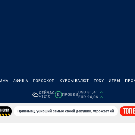
АММА
АФИША
ГОРОСКОП
КУРСЫ ВАЛЮТ
ZODY
ИГРЫ
ПРО
USD 81,41
СЕЙЧАС
0
ПРОБКИ
+12°C
EUR 94,06
Прикамец, убивший семью своей девушки, угрожает ей