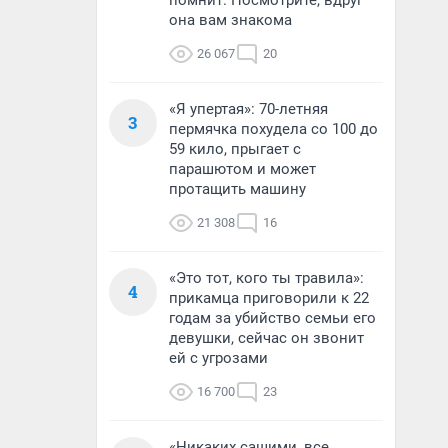
помнит. Посмотрите, вдруг
она вам знакома
26 067
20
«Я упертая»: 70-летняя
3
пермячка похудела со 100 до
59 кило, прыгает с
парашютом и может
протащить машину
21 308
16
«Это тот, кого ты травила»:
4
прикамца приговорили к 22
годам за убийство семьи его
девушки, сейчас он звонит
ей с угрозами
16 700
23
«Никаких сашими, все