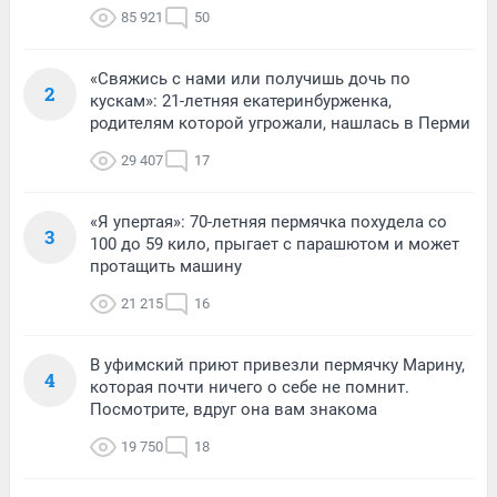
85 921
50
«Свяжись с нами или получишь дочь по
2
кускам»: 21-летняя екатеринбурженка,
родителям которой угрожали, нашлась в Перми
29 407
17
«Я упертая»: 70-летняя пермячка похудела со
3
100 до 59 кило, прыгает с парашютом и может
протащить машину
21 215
16
В уфимский приют привезли пермячку Марину,
4
которая почти ничего о себе не помнит.
Посмотрите, вдруг она вам знакома
19 750
18