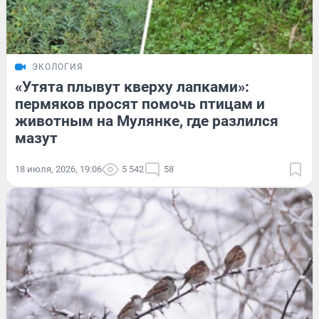
ЭКОЛОГИЯ
«Утята плывут кверху лапками»:
пермяков просят помочь птицам и
животным на Мулянке, где разлился
мазут
18 июля, 2026, 19:06
5 542
58