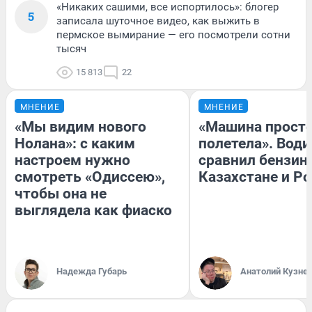
«Никаких сашими, все испортилось»: блогер
5
записала шуточное видео, как выжить в
пермское вымирание — его посмотрели сотни
тысяч
15 813
22
МНЕНИЕ
МНЕНИЕ
«Мы видим нового
«Машина прост
Нолана»: с каким
полетела». Води
настроем нужно
сравнил бензин
смотреть «Одиссею»,
Казахстане и Р
чтобы она не
выглядела как фиаско
Надежда Губарь
Анатолий Кузне