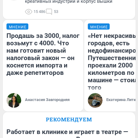
креативных индустрий и корпус Вышки
15 486
53
МНЕНИЕ
МНЕНИЕ
Продашь за 3000, налог
«Нет некрасивы
возьмут с 4000. Что
городов, есть
нам готовит новый
недофинансиро
налоговый закон — он
Путешественни
коснется импорта и
проехали 2000
даже репетиторов
километров по 
машине — стоил
того
Анастасия Завгородняя
Екатерина Литк
РЕКОМЕНДУЕМ
Работает в клинике и играет в театре —