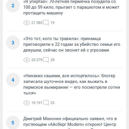
«Я упертая»: 70-летняя пермячка похудела со
2
100 до 59 кило, прыгает с парашютом и может
протащить машину
21 583
19
«Это тот, кого ты травила»: прикамца
3
приговорили к 22 годам за убийство семьи его
девушки, сейчас он звонит ей с угрозами
20 279
29
«Никаких сашими, все испортилось»: блогер
4
записала шуточное видео, как выжить в
пермское вымирание — его посмотрели сотни
тысяч
16 191
23
Дмитрий Махонин официально заявил, что в
5
пустеющем «Айсберг Modern» откроют Центр