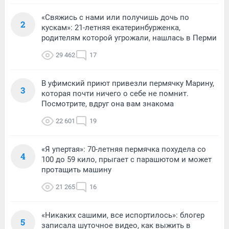
«Свяжись с нами или получишь дочь по
2
кускам»: 21-летняя екатеринбурженка,
родителям которой угрожали, нашлась в Перми
29 462
17
В уфимский приют привезли пермячку Марину,
3
которая почти ничего о себе не помнит.
Посмотрите, вдруг она вам знакома
22 601
19
«Я упертая»: 70-летняя пермячка похудела со
4
100 до 59 кило, прыгает с парашютом и может
протащить машину
21 265
16
«Никаких сашими, все испортилось»: блогер
5
записала шуточное видео, как выжить в