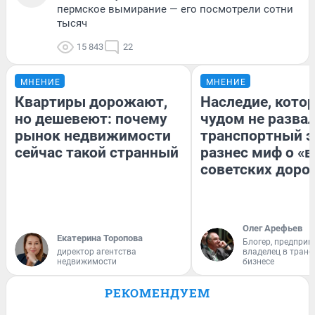
пермское вымирание — его посмотрели сотни
тысяч
15 843
22
МНЕНИЕ
МНЕНИЕ
Квартиры дорожают,
Наследие, кото
но дешевеют: почему
чудом не разва
рынок недвижимости
транспортный э
сейчас такой странный
разнес миф о «
советских доро
Олег Арефьев
Екатерина Торопова
Блогер, предприн
директор агентства
владелец в тран
недвижимости
бизнесе
РЕКОМЕНДУЕМ