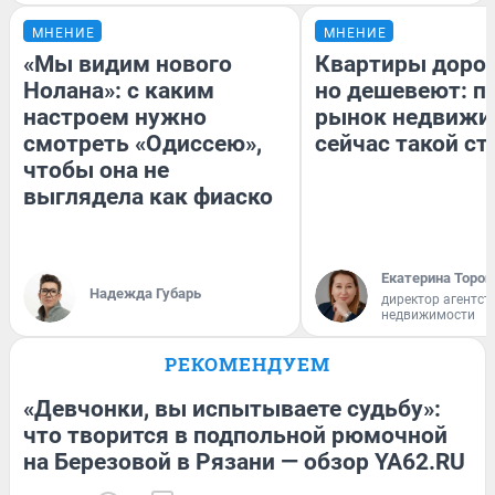
МНЕНИЕ
МНЕНИЕ
«Мы видим нового
Квартиры доро
Нолана»: с каким
но дешевеют: п
настроем нужно
рынок недвижи
смотреть «Одиссею»,
сейчас такой с
чтобы она не
выглядела как фиаско
Екатерина Тороп
Надежда Губарь
директор агентст
недвижимости
РЕКОМЕНДУЕМ
«Девчонки, вы испытываете судьбу»:
что творится в подпольной рюмочной
на Березовой в Рязани — обзор YA62.RU