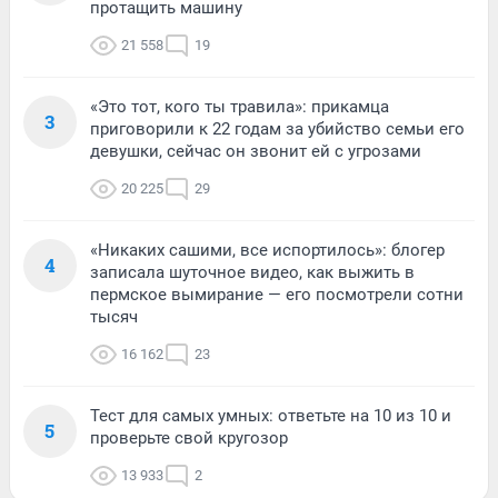
протащить машину
21 558
19
«Это тот, кого ты травила»: прикамца
3
приговорили к 22 годам за убийство семьи его
девушки, сейчас он звонит ей с угрозами
20 225
29
«Никаких сашими, все испортилось»: блогер
4
записала шуточное видео, как выжить в
пермское вымирание — его посмотрели сотни
тысяч
16 162
23
Тест для самых умных: ответьте на 10 из 10 и
5
проверьте свой кругозор
13 933
2