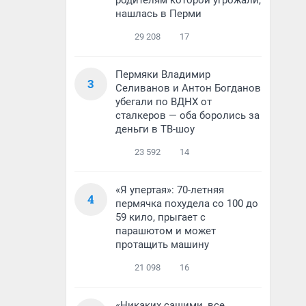
родителям которой угрожали,
нашлась в Перми
29 208
17
Пермяки Владимир
3
Селиванов и Антон Богданов
убегали по ВДНХ от
сталкеров — оба боролись за
деньги в ТВ-шоу
23 592
14
«Я упертая»: 70-летняя
4
пермячка похудела со 100 до
59 кило, прыгает с
парашютом и может
протащить машину
21 098
16
«Никаких сашими, все