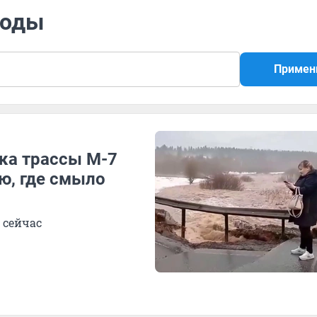
воды
Примен
тка трассы М-7
ю, где смыло
 сейчас