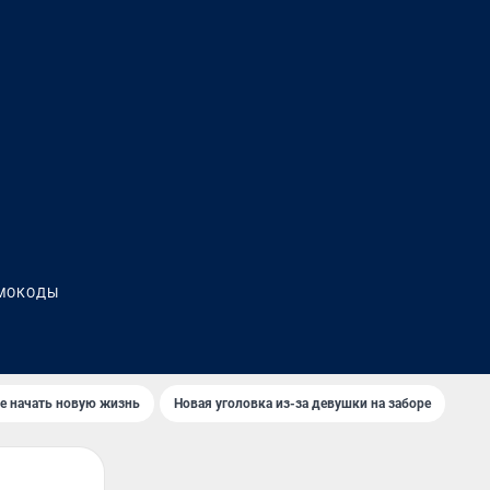
МОКОДЫ
е начать новую жизнь
Новая уголовка из-за девушки на заборе
Где