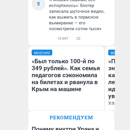
5
испортилось»: блогер
записала шуточное видео,
как выжить в пермское
вымирание — его
посмотрели сотни тысяч
15 697
22
МНЕНИЕ
МНЕНИЕ
«Был только 100-й по
«Посту
349 рублей». Как семья
значит,
педагогов сэкономила
кардиох
на билетах и рванула в
летним
Крым на машине
идею в
увольн
хамств
Ро
Вы
РЕКОМЕНДУЕМ
ле
Анна Скакунова
вм
со
Почему внутри Урана и