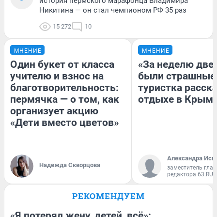
история пермского марафонца Владимира
Никитина — он стал чемпионом РФ 35 раз
15 272
10
МНЕНИЕ
МНЕНИЕ
Один букет от класса
«За неделю две
учителю и взнос на
были страшные
благотворительность:
туристка расска
пермячка — о том, как
отдыхе в Крым
организует акцию
«Дети вместо цветов»
Александра Исм
Надежда Скворцова
заместитель глав
редактора 63.RU
РЕКОМЕНДУЕМ
«Я потерял жену, детей, всё»: