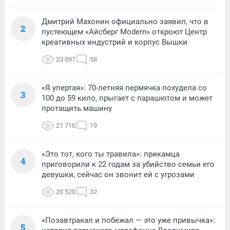
Дмитрий Махонин официально заявил, что в
2
пустеющем «Айсберг Modern» откроют Центр
креативных индустрий и корпус Вышки
23 097
58
«Я упертая»: 70-летняя пермячка похудела со
3
100 до 59 кило, прыгает с парашютом и может
протащить машину
21 710
19
«Это тот, кого ты травила»: прикамца
4
приговорили к 22 годам за убийство семьи его
девушки, сейчас он звонит ей с угрозами
20 520
32
«Позавтракал и побежал — это уже привычка»:
5