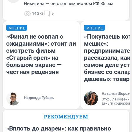
Никитина — он стал чемпионом РФ 35 раз
14 272
9
МНЕНИЕ
МНЕНИЕ
«Финал не совпал с
«Покупаешь кот
ожиданиями»: стоит ли
мешке»:
смотреть фильм
предпринимате
«Старый орел» на
рассказала, как
большом экране —
самом деле уст
честная рецензия
бизнес со скла
дешевых товар
Наталья Шорохо
Надежда Губарь
Открыла кофейну
деньги соцразви
РЕКОМЕНДУЕМ
«Вплоть до диареи»: как правильно