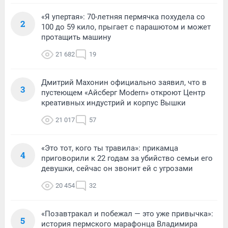
«Я упертая»: 70-летняя пермячка похудела со
2
100 до 59 кило, прыгает с парашютом и может
протащить машину
21 682
19
Дмитрий Махонин официально заявил, что в
3
пустеющем «Айсберг Modern» откроют Центр
креативных индустрий и корпус Вышки
21 017
57
«Это тот, кого ты травила»: прикамца
4
приговорили к 22 годам за убийство семьи его
девушки, сейчас он звонит ей с угрозами
20 454
32
«Позавтракал и побежал — это уже привычка»:
5
история пермского марафонца Владимира