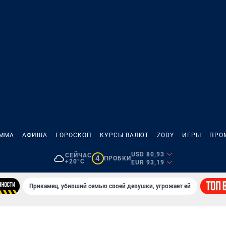
АММА
АФИША
ГОРОСКОП
КУРСЫ ВАЛЮТ
ZODY
ИГРЫ
ПРО
USD 80,93
СЕЙЧАС
4
ПРОБКИ
+20°C
EUR 93,19
Прикамец, убивший семью своей девушки, угрожает ей