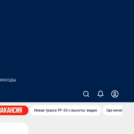
МОКОДЫ
Новая трасса ТР-53 с высоты: видео
Где начать нов