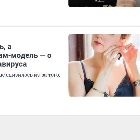
ь, а
ам-модель — о
авируса
с снизилось из-за того,