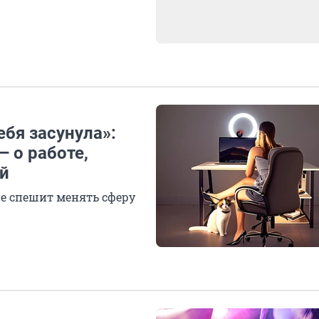
ебя засунула»:
 о работе,
ей
не спешит менять сферу