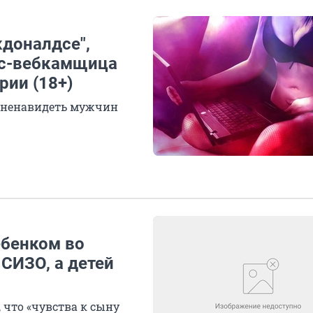
кдоналдсе",
кс-вебкамщица
рии (18+)
ла ненавидеть мужчин
ебенком во
 СИЗО, а детей
 что «чувства к сыну