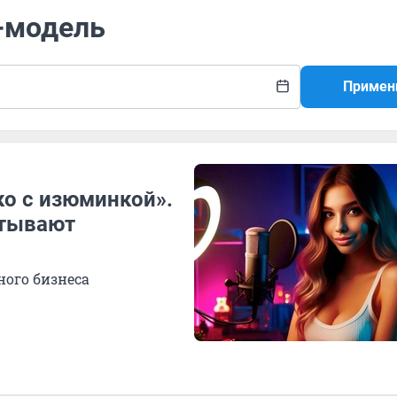
м-модель
Примен
ко с изюминкой».
атывают
ного бизнеса