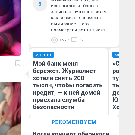
5
испортилось»: блогер
записала шуточное видео,
как выжить в пермское
вымирание — его
посмотрели сотни тысяч
15 791
22
МНЕНИЕ
МНЕНИЕ
Мой банк меня
«Сливо
бережет. Журналист
разоча
хотела снять 200
турист
тысяч, чтобы погасить
тысяч,
кредит, — к ней домой
день гу
приехала служба
Юрског
безопасности
Хогвар
РЕКОМЕНДУЕМ
Ксения Владимирская
Ян
Автор мнения
Когда концерт обернулся