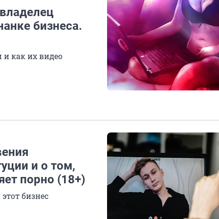
 владелец
нанке бизнеса.
 и как их видео
вения
уции и о том,
яет порно (18+)
 этот бизнес