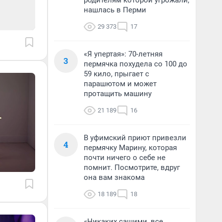
родителям которой угрожали,
нашлась в Перми
29 373
17
«Я упертая»: 70-летняя
3
пермячка похудела со 100 до
59 кило, прыгает с
парашютом и может
протащить машину
21 189
16
В уфимский приют привезли
4
пермячку Марину, которая
почти ничего о себе не
помнит. Посмотрите, вдруг
она вам знакома
18 189
18
«Никаких сашими, все