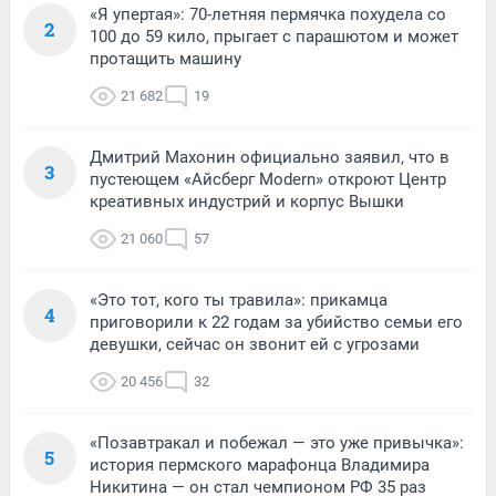
«Я упертая»: 70-летняя пермячка похудела со
2
100 до 59 кило, прыгает с парашютом и может
протащить машину
21 682
19
Дмитрий Махонин официально заявил, что в
3
пустеющем «Айсберг Modern» откроют Центр
креативных индустрий и корпус Вышки
21 060
57
«Это тот, кого ты травила»: прикамца
4
приговорили к 22 годам за убийство семьи его
девушки, сейчас он звонит ей с угрозами
20 456
32
«Позавтракал и побежал — это уже привычка»:
5
история пермского марафонца Владимира
Никитина — он стал чемпионом РФ 35 раз