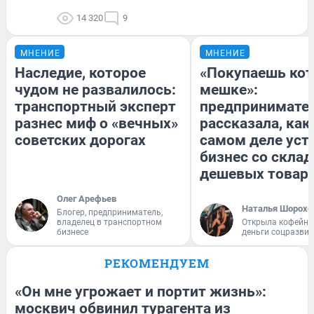
14 320
9
МНЕНИЕ
МНЕНИЕ
Наследие, которое
«Покупаешь кот
чудом не развалилось:
мешке»:
транспортный эксперт
предпринимате
разнес миф о «вечных»
рассказала, как
советских дорогах
самом деле уст
бизнес со скла
дешевых товар
Олег Арефьев
Наталья Шорохо
Блогер, предприниматель,
владелец в транспортном
Открыла кофейну
бизнесе
деньги соцразви
РЕКОМЕНДУЕМ
«Он мне угрожает и портит жизнь»:
москвич обвинил турагента из