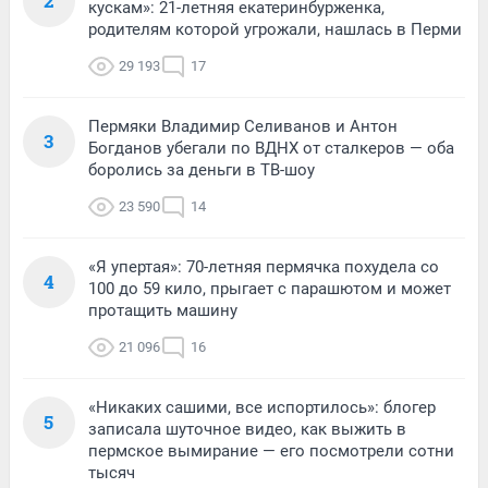
2
кускам»: 21-летняя екатеринбурженка,
родителям которой угрожали, нашлась в Перми
29 193
17
Пермяки Владимир Селиванов и Антон
3
Богданов убегали по ВДНХ от сталкеров — оба
боролись за деньги в ТВ-шоу
23 590
14
«Я упертая»: 70-летняя пермячка похудела со
4
100 до 59 кило, прыгает с парашютом и может
протащить машину
21 096
16
«Никаких сашими, все испортилось»: блогер
5
записала шуточное видео, как выжить в
пермское вымирание — его посмотрели сотни
тысяч