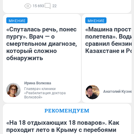
15 693
22
МНЕНИЕ
МНЕНИЕ
«Спуталась речь, понес
«Машина прост
пургу». Врач — о
полетела». Води
смертельном диагнозе,
сравнил бензин
который сложно
Казахстане и Р
обнаружить
Ирина Волкова
Главврач клиники
Анатолий Кузне
«Реабилитация доктора
Волковой»
РЕКОМЕНДУЕМ
«На 18 отдыхающих 18 поваров». Как
проходит лето в Крыму с перебоями