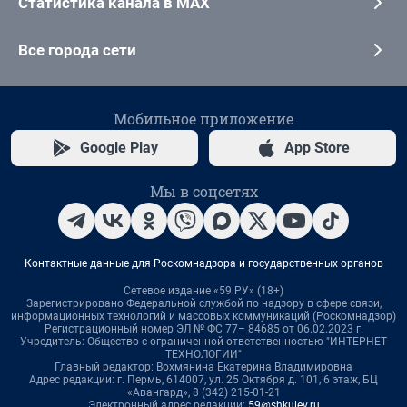
Статистика канала в MAX
Все города сети
Мобильное приложение
Google Play
App Store
Мы в соцсетях
Контактные данные для Роскомнадзора и государственных органов
Сетевое издание «59.РУ» (18+)
Зарегистрировано Федеральной службой по надзору в сфере связи,
информационных технологий и массовых коммуникаций (Роскомнадзор)
Регистрационный номер ЭЛ № ФС 77– 84685 от 06.02.2023 г.
Учредитель: Общество с ограниченной ответственностью "ИНТЕРНЕТ
ТЕХНОЛОГИИ"
Главный редактор: Вохмянина Екатерина Владимировна
Адрес редакции: г. Пермь, 614007, ул. 25 Октября д. 101, 6 этаж, БЦ
«Авангард», 8 (342) 215-01-21
Электронный адрес редакции:
59@shkulev.ru