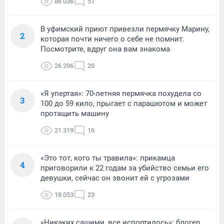
86 036
51
В уфимский приют привезли пермячку Марину,
2
которая почти ничего о себе не помнит.
Посмотрите, вдруг она вам знакома
26 296
20
«Я упертая»: 70-летняя пермячка похудела со
3
100 до 59 кило, прыгает с парашютом и может
протащить машину
21 319
16
«Это тот, кого ты травила»: прикамца
4
приговорили к 22 годам за убийство семьи его
девушки, сейчас он звонит ей с угрозами
18 053
23
«Никаких сашими, все испортилось»: блогер