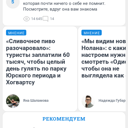
5
которая почти ничего о себе не помнит.
Посмотрите, вдруг она вам знакома
14 645
14
МНЕНИЕ
МНЕНИЕ
«Сливочное пиво
«Мы видим нов
разочаровало»:
Нолана»: с каки
туристы заплатили 60
настроем нужн
тысяч, чтобы целый
смотреть «Одис
день гулять по парку
чтобы она не
Юрского периода и
выглядела как 
Хогвартсу
Яна Шаламова
Надежда Губарь
РЕКОМЕНДУЕМ