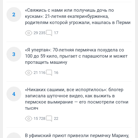
«Свяжись с нами или получишь дочь по
2
кускам»: 21-летняя екатеринбурженка,
родителям которой угрожали, нашлась в Перми
29 235
17
«Я упертая»: 70-летняя пермячка похудела со
3
100 до 59 кило, прыгает с парашютом и может
протащить машину
21 116
16
«Никаких сашими, все испортилось»: блогер
4
записала шуточное видео, как выжить в
пермское вымирание — его посмотрели сотни
тысяч
15 728
22
В уфимский приют привезли пермячку Марину,