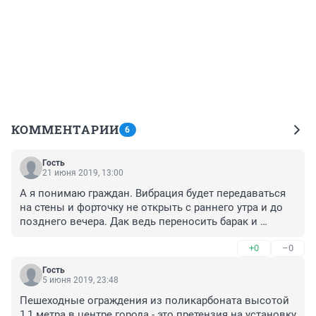
КОММЕНТАРИИ
6
Гость
21 июня 2019, 13:00
А я понимаю граждан. Вибрация будет передаваться 
на стены и форточку не открыть с раннего утра и до 
позднего вечера. Дак ведь переносить барак и 
продлевать прямо трамвайные пути через Сибирскую 
+0
–0
не стали и газончик не дома отделяет от проезжей 
части. Не понимаю я чем занимаются чиновники.

Гость
А то что в коробку между 4 домами втыкают 
5 июня 2019, 23:48
многоэтажку вообще беспредел. Ни парковок ни 
Пешеходные ограждения из поликарбоната высотой 
дорог и свет близлежащим домам закрыт.
1,1 метра в центре города - это претензия на установку 