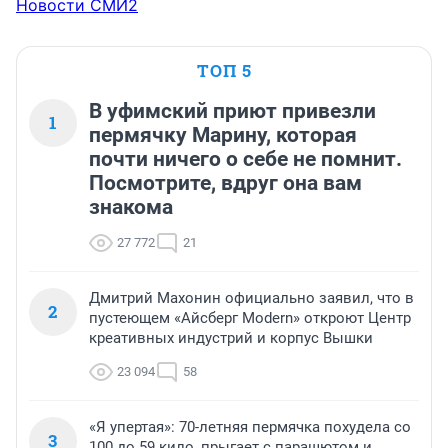
Новости СМИ2
ТОП 5
В уфимский приют привезли
1
пермячку Марину, которая
почти ничего о себе не помнит.
Посмотрите, вдруг она вам
знакома
27 772
21
Дмитрий Махонин официально заявил, что в
2
пустеющем «Айсберг Modern» откроют Центр
креативных индустрий и корпус Вышки
23 094
58
«Я упертая»: 70-летняя пермячка похудела со
3
100 до 59 кило, прыгает с парашютом и