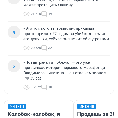
может протащить машину
21 710
19
«Это тот, кого ты травила»: прикамца
4
приговорили к 22 годам за убийство семьи
его девушки, сейчас он звонит ей с угрозами
20 520
32
«Позавтракал и побежал — это уже
5
привычка»: история пермского марафонца
Владимира Никитина — он стал чемпионом
РФ 35 раз
15 272
10
МНЕНИЕ
МНЕНИЕ
Колобок-колобок, я
Продашь за 300