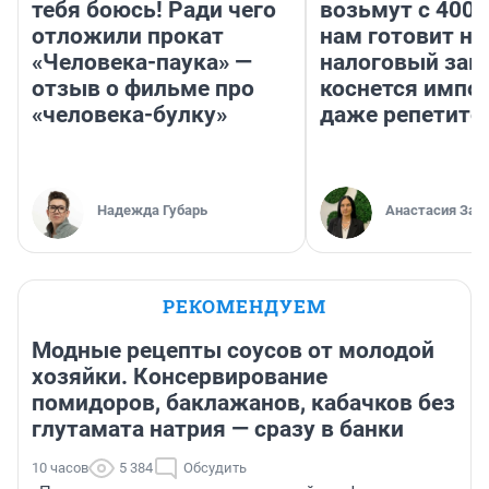
тебя боюсь! Ради чего
возьмут с 4000
отложили прокат
нам готовит н
«Человека-паука» —
налоговый зако
отзыв о фильме про
коснется импор
«человека-булку»
даже репетито
Надежда Губарь
Анастасия Зав
РЕКОМЕНДУЕМ
Модные рецепты соусов от молодой
хозяйки. Консервирование
помидоров, баклажанов, кабачков без
глутамата натрия — сразу в банки
10 часов
5 384
Обсудить