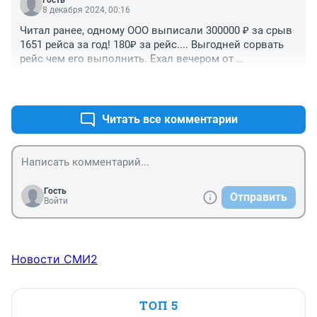
8 декабря 2024, 00:16
Читал ранее, одному ООО выписали 300000 ₽ за срыв 
1651 рейса за год! 180₽ за рейс.... Выгодней сорвать 
рейс чем его выполнить. Ехал вечером от 
"Динамо".Динамо получилось с двумя рейсами 77 . 
+2
–0
Друг за другом два рейса сорвали((( Ну будет больше 
выезжать из парка, а где гарантия что на маршруте 
они не встанут! Где замену возьмут!? Или опять 180₽ 
Читать все комментарии
заплатят, да и трава не расти ☝
Гость
Отправить
Войти
Новости СМИ2
ТОП 5