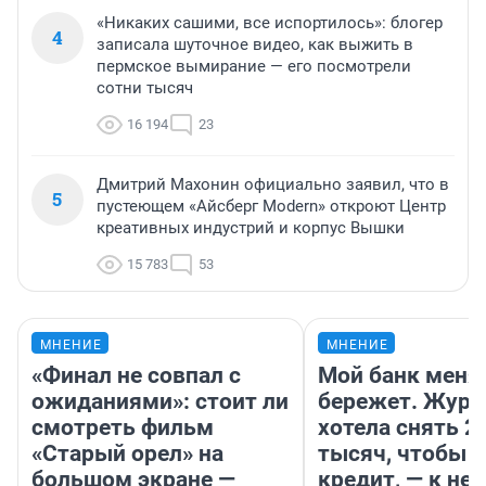
«Никаких сашими, все испортилось»: блогер
4
записала шуточное видео, как выжить в
пермское вымирание — его посмотрели
сотни тысяч
16 194
23
Дмитрий Махонин официально заявил, что в
5
пустеющем «Айсберг Modern» откроют Центр
креативных индустрий и корпус Вышки
15 783
53
МНЕНИЕ
МНЕНИЕ
«Финал не совпал с
Мой банк меня
ожиданиями»: стоит ли
бережет. Журн
смотреть фильм
хотела снять 2
«Старый орел» на
тысяч, чтобы п
большом экране —
кредит, — к не