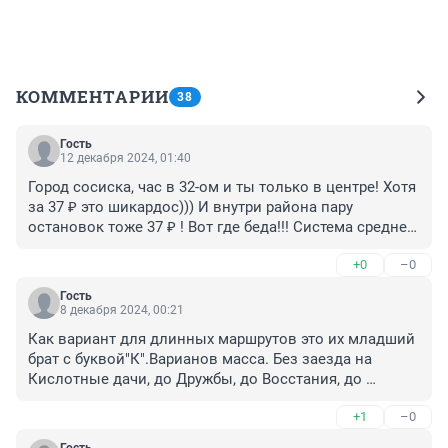
КОММЕНТАРИИ
38
Гость
12 декабря 2024, 01:40
Город сосиска, час в 32-ом и ты только в центре! Хотя 
за 37 ₽ это шикардос))) И внутри района пару 
остановок тоже 37 ₽ ! Вот где беда!!! Система средней 
температуры в палате ! Все счастливы, но один труп...
+0
–0
Гость
8 декабря 2024, 00:21
Как вариант для длинных маршрутов это их младший 
брат с буквой"К".Варианов масса. Без заезда на 
Кислотные дачи, до Дружбы, до Восстания, до 
Октябрьской площади...
+1
–0
Гость