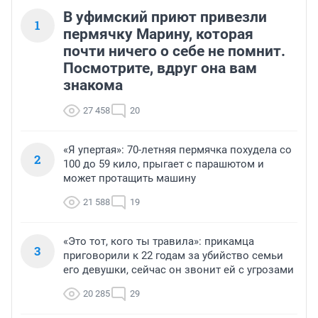
В уфимский приют привезли
1
пермячку Марину, которая
почти ничего о себе не помнит.
Посмотрите, вдруг она вам
знакома
27 458
20
«Я упертая»: 70-летняя пермячка похудела со
2
100 до 59 кило, прыгает с парашютом и
может протащить машину
21 588
19
«Это тот, кого ты травила»: прикамца
3
приговорили к 22 годам за убийство семьи
его девушки, сейчас он звонит ей с угрозами
20 285
29