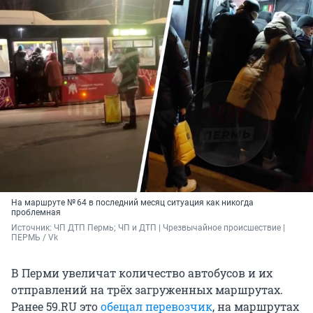
На маршруте № 64 в последний месяц ситуация как никогда
проблемная
Источник: 
ЧП ДТП Пермь; ЧП и ДТП | Чрезвычайное происшествие | 
ПЕРМЬ / Vk
В Перми увеличат количество автобусов и их
отправлений на трёх загруженных маршрутах.
Ранее 59.RU это
обещал перевозчик
, на маршрутах