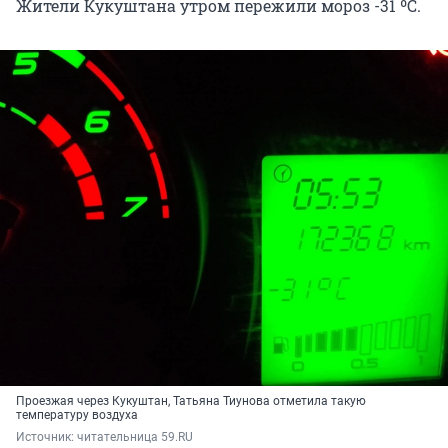
Жители Кукуштана утром пережили мороз -31 ºС.
Проезжая через Кукуштан, Татьяна Тиунова отметила такую
температуру воздуха
Источник: 
читательница 59.RU