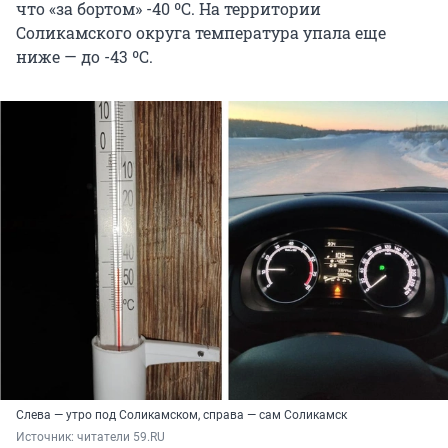
что «за бортом» -40 ºС. На территории
Соликамского округа температура упала еще
ниже — до -43 ºС.
Слева — утро под Соликамском, справа — сам Соликамск
Источник: 
читатели 59.RU