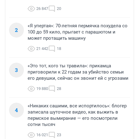
26 847
20
«Я упертая»: 70-летняя пермячка похудела со
2
100 до 59 кило, прыгает с парашютом и
может протащить машину
21 442
18
«Это тот, кого ты травила»: прикамца
3
приговорили к 22 годам за убийство семьи
его девушки, сейчас он звонит ей с угрозами
19 880
28
«Никаких сашими, все испортилось»: блогер
4
записала шуточное видео, как выжить в
пермское вымирание — его посмотрели
сотни тысяч
16 021
23