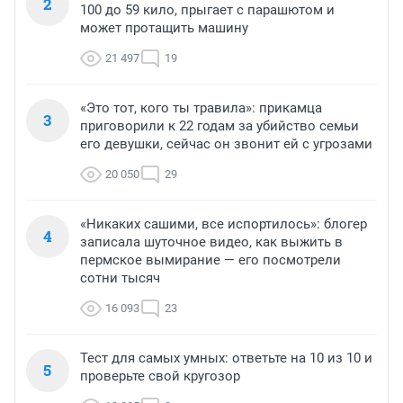
2
100 до 59 кило, прыгает с парашютом и
может протащить машину
21 497
19
«Это тот, кого ты травила»: прикамца
3
приговорили к 22 годам за убийство семьи
его девушки, сейчас он звонит ей с угрозами
20 050
29
«Никаких сашими, все испортилось»: блогер
4
записала шуточное видео, как выжить в
пермское вымирание — его посмотрели
сотни тысяч
16 093
23
Тест для самых умных: ответьте на 10 из 10 и
5
проверьте свой кругозор