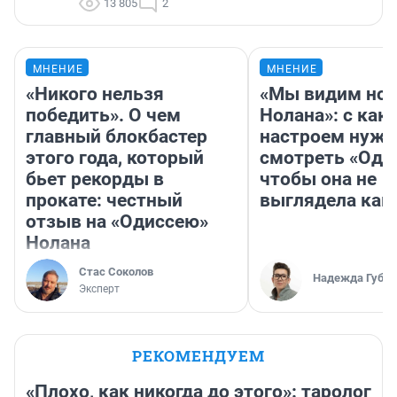
13 805
2
МНЕНИЕ
МНЕНИЕ
«Никого нельзя
«Мы видим нов
победить». О чем
Нолана»: с как
главный блокбастер
настроем нужн
этого года, который
смотреть «Оди
бьет рекорды в
чтобы она не
прокате: честный
выглядела как
отзыв на «Одиссею»
Нолана
Стас Соколов
Надежда Губар
Эксперт
РЕКОМЕНДУЕМ
«Плохо, как никогда до этого»: таролог